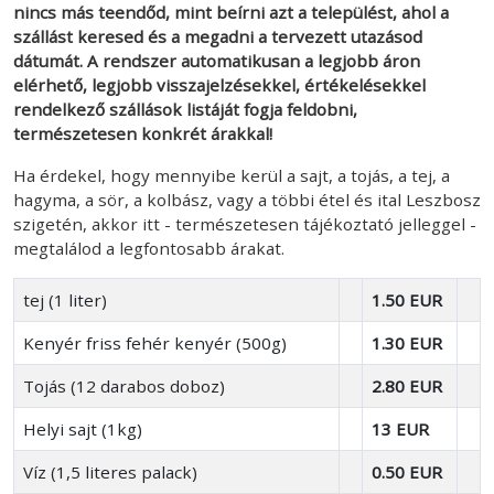
nincs más teendőd, mint beírni azt a települést, ahol a
szállást keresed és a megadni a tervezett utazásod
dátumát. A rendszer automatikusan a legjobb áron
elérhető, legjobb visszajelzésekkel, értékelésekkel
rendelkező szállások listáját fogja feldobni,
természetesen konkrét árakkal!
Ha érdekel, hogy mennyibe kerül a sajt, a tojás, a tej, a
hagyma, a sör, a kolbász, vagy a többi étel és ital Leszbosz
szigetén, akkor itt - természetesen tájékoztató jelleggel -
megtalálod a legfontosabb árakat.
tej (1 liter)
1.50 EUR
Kenyér friss fehér kenyér (500g)
1.30 EUR
Tojás (12 darabos doboz)
2.80 EUR
Helyi sajt (1kg)
13 EUR
Víz (1,5 literes palack)
0.50 EUR