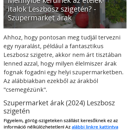
italok Leszbosz szigetén? -
Szupermarket árak
Ahhoz, hogy pontosan meg tudjál tervezni
egy nyaralást, például a fantasztikus
Leszbosz szigetre, akkor nem árt tisztában
lenned azzal, hogy milyen élelmiszer árak
fognak fogadni egy helyi szupermarketben.
Az alábbiakban ezekből az árakból
"csemegézünk".
Szupermarket árak (2024) Leszbosz
szigetén
Figyelem, görög-szigeteken szállást keresőknek ez az
információ nélkülözhetetlen! Az
alábbi linkre kattintva