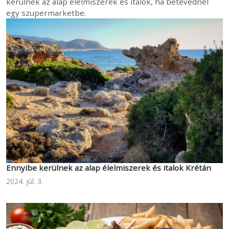
kerülnek az alap élelmiszerek és italok, ha betévednél
egy szupermarketbe.
Ennyibe kerülnek az alap élelmiszerek és italok Krétán
2024. júl. 3.