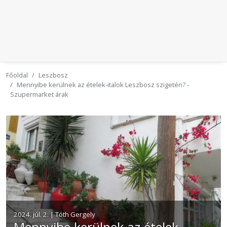
Főoldal
Leszbosz
Mennyibe kerülnek az ételek-italok Leszbosz szigetén? -
Szupermarket árak
2024. júl. 2. | Tóth Gergely
Mennyibe kerülnek az ételek-