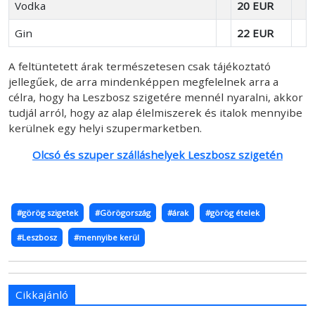
Vodka
20 EUR
Gin
22 EUR
A feltüntetett árak természetesen csak tájékoztató
jellegűek, de arra mindenképpen megfelelnek arra a
célra, hogy ha Leszbosz szigetére mennél nyaralni, akkor
tudjál arról, hogy az alap élelmiszerek és italok mennyibe
kerülnek egy helyi szupermarketben.
Olcsó és szuper szálláshelyek Leszbosz szigetén
#görög szigetek
#Görögország
#árak
#görög ételek
#Leszbosz
#mennyibe kerül
Cikkajánló