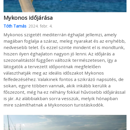
Mykonos időjárása
Tóth Tamás
2024. febr. 4.
Mykonos szigetét mediterrán éghajlat jellemzi, amely
magában foglalja a száraz, meleg nyarakat és az enyhébb,
nedvesebb telet. És ezzel szinte mindent el is mondtunk,
hiszen ilyen éghajlaton nagyon jó lenni. Az időjárás a
szezonalitástól függően változik természetesen, így a
látogatók a tervezett időpontnak megfelelően
választhatják meg az ideális időszakot Mykonos
felfedezéséhez. Valakinek fontos a szikrázó napsütés, de
sokan, egyre többen vannak, akik inkább kerülik a
főszezont, még ha ez néhány fokkal hűvösebb időjárással
is jár. Az alábbiakban sorra vesszük, melyik hónapban
mire számíthatnak a Mykonoson turistáskodók.