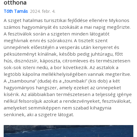
otthona
Tóth Tamás
2024. febr. 4.
A sziget hatalmas turisztikai fejlődése ellenére Mykonos
számos hagyományát és szokását a mai napig megőrizte.
A fesztiválok során a szigeten minden látogatót
meghívnak enni és szórakozni. A tisztelt szent
ünnepének előestéjén a vesperás után kenyeret és
péksüteményt kínálnak, később pedig juhtúragu, főtt
hús, disznózsír, káposzta, citromleves és természetesen
sok-sok isteni nedü, a bor következik. Az asztalok a
legtöbb kápolna mellékhelyiségében vannak megterítve.
A „tsambouna” (duda) és a „toumbaki” (kis dob) a két
hagyományos hangszer, amely ezeket az ünnepeket
kísérik. Az alábbiakban természetesen a teljesség igénye
nélkül felsoroljuk azokat a rendezvényeket, fesztiválokat,
amelyeket semmiképpen nem szabad kihagynia
senkinek, aki a szigetre látogat.