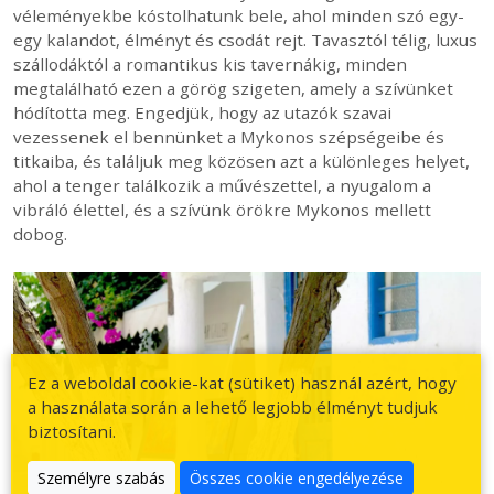
véleményekbe kóstolhatunk bele, ahol minden szó egy-
egy kalandot, élményt és csodát rejt. Tavasztól télig, luxus
szállodáktól a romantikus kis tavernákig, minden
megtalálható ezen a görög szigeten, amely a szívünket
hódította meg. Engedjük, hogy az utazók szavai
vezessenek el bennünket a Mykonos szépségeibe és
titkaiba, és találjuk meg közösen azt a különleges helyet,
ahol a tenger találkozik a művészettel, a nyugalom a
vibráló élettel, és a szívünk örökre Mykonos mellett
dobog.
Ez a weboldal cookie-kat (sütiket) használ azért, hogy
a használata során a lehető legjobb élményt tudjuk
biztosítani.
Személyre szabás
Összes cookie engedélyezése