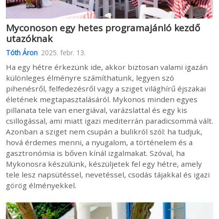
Myconoson egy hetes programajánló kezdő
utazóknak
Tóth Áron
2025. febr. 13.
Ha egy hétre érkezünk ide, akkor biztosan valami igazán
különleges élményre számíthatunk, legyen szó
pihenésről, felfedezésről vagy a sziget világhírű éjszakai
életének megtapasztalásáról. Mykonos minden egyes
pillanata tele van energiával, varázslattal és egy kis
csillogással, ami miatt igazi mediterrán paradicsommá vált.
Azonban a sziget nem csupán a bulikról szól: ha tudjuk,
hová érdemes menni, a nyugalom, a történelem és a
gasztronómia is bőven kínál izgalmakat. Szóval, ha
Mykonosra készülünk, készüljetek fel egy hétre, amely
tele lesz napsütéssel, nevetéssel, csodás tájakkal és igazi
görög élményekkel.