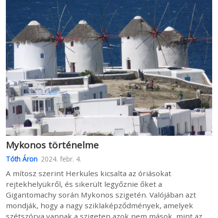
Mykonos történelme
Tóth Áron
2024. febr. 4.
A mítosz szerint Herkules kicsalta az óriásokat
rejtekhelyükről, és sikerült legyőznie őket a
Gigantomachy során Mykonos szigetén. Valójában azt
mondják, hogy a nagy sziklaképződmények, amelyek
szétszórva vannak a szigeten azok nem mások, mint az