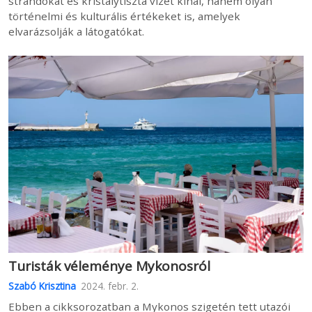
strandokat és kristálytiszta vizet kínál, hanem olyan
történelmi és kulturális értékeket is, amelyek
elvarázsolják a látogatókat.
Turisták véleménye Mykonosról
Szabó Krisztina
2024. febr. 2.
Ebben a cikksorozatban a Mykonos szigetén tett utazói