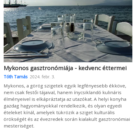
Mykonos gasztronómiája - kedvenc éttermei
Tóth Tamás
2024. febr. 3.
Mykonos, a görög szigetek egyik legfényesebb ékköve,
nem csak festői tájaival, hanem ínycsiklandó kulináris
élményeivel is elkápráztatja az utazókat. A helyi konyha
gazdag hagyományokkal rendelkezik, és olyan egyedi
ételeket kínál, amelyek tükrözik a sziget kulturális
örökségét és az évezredek során kialakult gasztronómiai
mesteriséget.