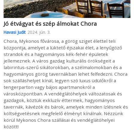
Jó étvágyat és szép álmokat Chora
Havasi Judit
2024. jún. 3.
Chora, Mykonos fővárosa, a görög sziget élettel teli
központja, amelyet a lüktető éjszakai élet, a lenyűgöző
strandok és a hagyományos kék-fehér épületek
jellemeznek. A város gazdag kulturális örökségeit a
labirintus-szerű sikátorokban, a szélmalomokban és a
hagyományos görög tavernákban lehet felfedezni. Chora
sok szálláshelyet kínál, legyen szó luxus üdülőkről a
tengerparton vagy bájos apartmanokról a
városközpontban. A vendéglátóhelyek változatosak és
gazdagok, köztük exkluzív éttermek, hagyományos
tavernák, kávézók és bárok, amelyek minden ízlésnek és
költségvetésnek megfelelő élményt kínálnak. Nézzünk
körül Mykonos Chora szállásai és vendéglátóhelyei
között!