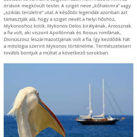
óriások megkövült testei. A sziget neve „kőhalomra” vagy
„sziklás területre” utal. A későbbi legendák azonban azt
támasztják alá, hogy a sziget nevét a helyi hőshöz,
Mykonoshoz kötik. Mykonos Delos királyának, Aniosznak
a fia volt, aki viszont Apollónnak és Roious nimfának,
Dionüszosz leszármazottjának volt a fia. Így kezdődik hát
a mitológia szerint Mykonos történelme. Természetesen
tovább bontjuk a múltat a következő sorokban.