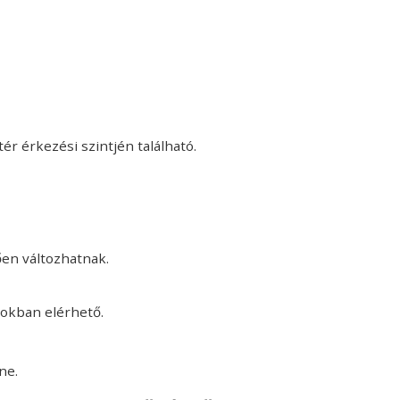
r érkezési szintjén található.
ően változhatnak.
tokban elérhető.
ne.