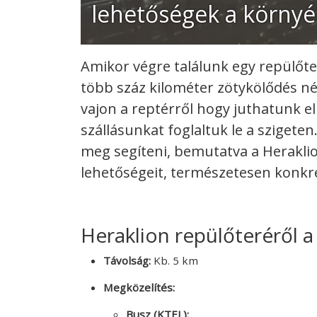
lehetőségek a környé
Amikor végre találunk egy repülőt
több száz kilométer zötykölődés né
vajon a reptérről hogy juthatunk e
szállásunkat foglaltuk le a szige
meg segíteni, bemutatva a Herakli
lehetőségeit, természetesen konkré
Heraklion repülőteréről 
Távolság:
Kb. 5 km
Megközelítés:
Busz (KTEL):