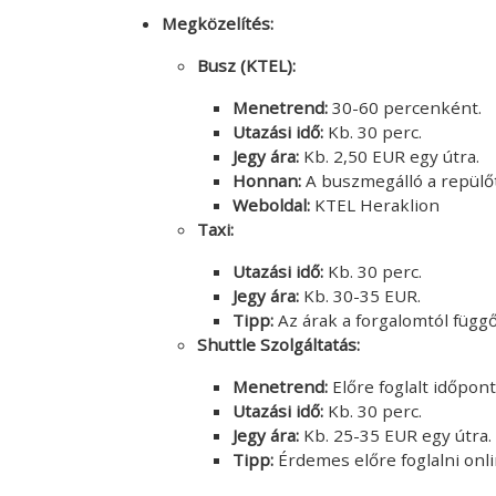
Megközelítés:
Busz (KTEL):
Menetrend:
30-60 percenként.
Utazási idő:
Kb. 30 perc.
Jegy ára:
Kb. 2,50 EUR egy útra.
Honnan:
A buszmegálló a repülőté
Weboldal:
KTEL Heraklion
Taxi:
Utazási idő:
Kb. 30 perc.
Jegy ára:
Kb. 30-35 EUR.
Tipp:
Az árak a forgalomtól függ
Shuttle Szolgáltatás:
Menetrend:
Előre foglalt időpon
Utazási idő:
Kb. 30 perc.
Jegy ára:
Kb. 25-35 EUR egy útra.
Tipp:
Érdemes előre foglalni onli