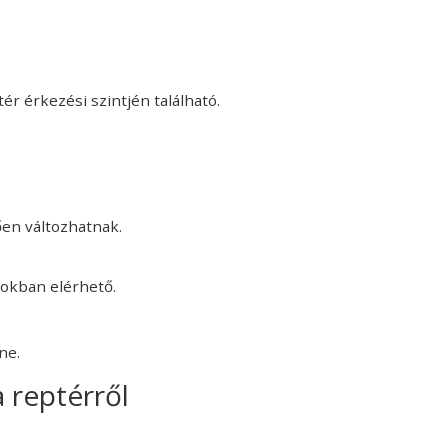
r érkezési szintjén található.
ően változhatnak.
tokban elérhető.
ne.
 reptérről