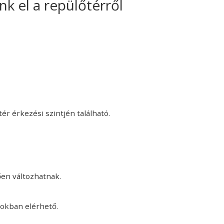
k el a repülőtérről
r érkezési szintjén található.
ően változhatnak.
tokban elérhető.