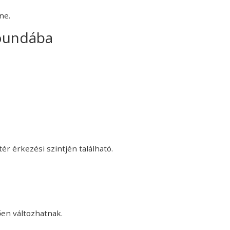
ne.
loundába
r érkezési szintjén található.
ően változhatnak.