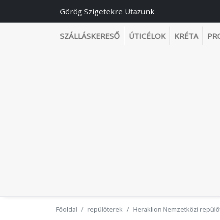
Görög Szigetekre Utazunk
SZÁLLÁSKERESŐ
ÚTICÉLOK
KRÉTA
PR
Főoldal
repülőterek
Heraklion Nemzetközi repülőt