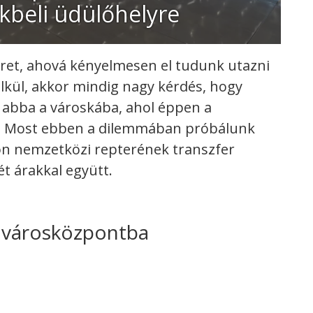
kbeli üdülőhelyre
eret, ahová kényelmesen el tudunk utazni
lkül, akkor mindig nagy kérdés, hogy
l abba a városkába, ahol éppen a
ten. Most ebben a dilemmában próbálunk
on nemzetközi repterének transzfer
t árakkal együtt.
a városközpontba