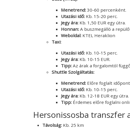
Menetrend:
30-60 percenként.
Utazási idő:
Kb. 15-20 perc.
Jegy ára:
Kb. 1,50 EUR egy útra.
Honnan:
A buszmegálló a repülőté
Weboldal:
KTEL Heraklion
Taxi:
Utazási idő:
Kb. 10-15 perc.
Jegy ára:
Kb. 10-15 EUR.
Tipp:
Az árak a forgalomtól függ
Shuttle Szolgáltatás:
Menetrend:
Előre foglalt időpon
Utazási idő:
Kb. 10-15 perc.
Jegy ára:
Kb. 12-18 EUR egy útra.
Tipp:
Érdemes előre foglalni onli
Hersonissosba transzfer a
Távolság:
Kb. 25 km