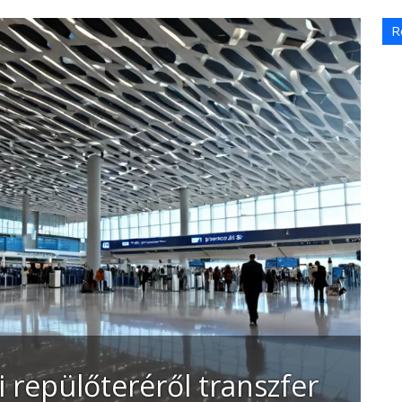
R
 repülőteréről transzfer