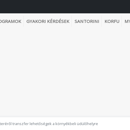
OGRAMOK
GYAKORI KÉRDÉSEK
SANTORINI
KORFU
M
eréről transzfer lehetőségek a környékbeli üdülőhelyre