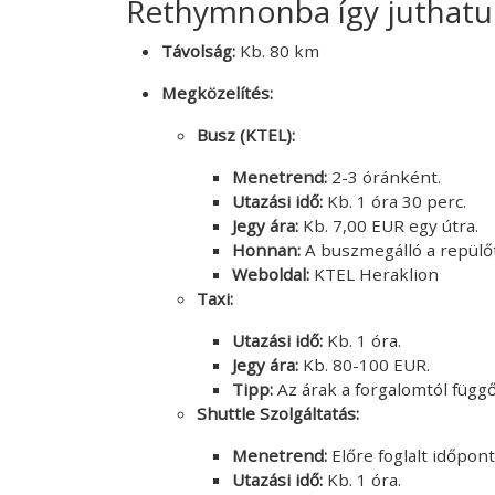
Rethymnonba így juthatun
Távolság:
Kb. 80 km
Megközelítés:
Busz (KTEL):
Menetrend:
2-3 óránként.
Utazási idő:
Kb. 1 óra 30 perc.
Jegy ára:
Kb. 7,00 EUR egy útra.
Honnan:
A buszmegálló a repülőté
Weboldal:
KTEL Heraklion
Taxi:
Utazási idő:
Kb. 1 óra.
Jegy ára:
Kb. 80-100 EUR.
Tipp:
Az árak a forgalomtól függ
Shuttle Szolgáltatás:
Menetrend:
Előre foglalt időpon
Utazási idő:
Kb. 1 óra.