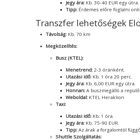
Jegy ára:
Kb. 30-40 EUR egy útra.
Tipp:
Érdemes előre foglalni onli
Transzfer lehetőségek E
Távolság:
Kb. 70 km
Megközelítés:
Busz (KTEL):
Menetrend:
2-3 óránként.
Utazási idő:
Kb. 1 óra 20 perc.
Jegy ára:
Kb. 6,00 EUR egy útra.
Honnan:
A buszmegálló a repülőté
Weboldal:
KTEL Heraklion
Taxi:
Utazási idő:
Kb. 1 óra.
Jegy ára:
Kb. 75-90 EUR.
Tipp:
Az árak a forgalomtól függ
Shuttle Szolgáltatás: