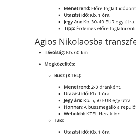
Menetrend:
Előre foglalt időpon
Utazási idő:
Kb. 1 óra.
Jegy ára:
Kb. 30-40 EUR egy útra.
Tipp:
Érdemes előre foglalni onli
Agios Nikolaosba transzfe
Távolság:
Kb. 60 km
Megközelítés:
Busz (KTEL):
Menetrend:
2-3 óránként.
Utazási idő:
Kb. 1 óra.
Jegy ára:
Kb. 5,50 EUR egy útra.
Honnan:
A buszmegálló a repülőté
Weboldal:
KTEL Heraklion
Taxi:
Utazási idő:
Kb. 1 óra.