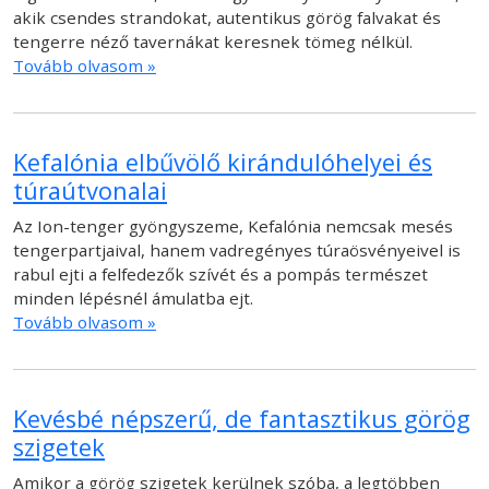
akik csendes strandokat, autentikus görög falvakat és
tengerre néző tavernákat keresnek tömeg nélkül.
Tovább olvasom »
Kefalónia elbűvölő kirándulóhelyei és
túraútvonalai
Az Ion-tenger gyöngyszeme, Kefalónia nemcsak mesés
tengerpartjaival, hanem vadregényes túraösvényeivel is
rabul ejti a felfedezők szívét és a pompás természet
minden lépésnél ámulatba ejt.
Tovább olvasom »
Kevésbé népszerű, de fantasztikus görög
szigetek
Amikor a görög szigetek kerülnek szóba, a legtöbben