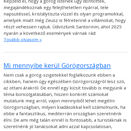
Képzeld el, hogy a görög istenek úgy döntöttek,
megajándékoznak egy felejthetetlen nyárral, tele
napsütéssel, kristálytiszta vízzel és olyan programokkal,
amelyek miatt még Zeusz is félretenné a villámokat, hogy
részt vehessen rajtuk. Üdvözlünk Santorinin, ahol 2025
nyarán a következő események várnak rád:
Tovább olvasom »
Mi mennyibe kerül Görögországban
Nem csak a görög-szigetekkel foglalkozunk ebben a
cikkben, hanem úgy egészében Görögországról lesz szó,
az ottani árakról. De ennél egy kicsit tovább is megyünk a
téma boncolgatásában, hiszen konkrét számokat
mutatunk meg arról, vajon mennyiből lehet megélni
Görögországban, milyen kiadásokkal kell számolnunk, ha
ebbe a fantasztikus, mediterrán országban szeretnénk
élni. De ami még talán ennél is fontosabb, a turistáknak is
szeretnénk jó tanácsokat adni azzal kapcsolatosan,