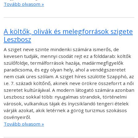
Tovább olvasom »
A költők, olivák és melegforrások szigete
Leszbosz
A sziget neve szinte mindenki számára ismerős, de
kevesen tudják, mennyi csodát rejt ez a földdarab: költők
szülőföldje, termálforrások hazája, madármegfigyelők
paradicsoma, és egy olyan hely, ahol a vendégszeretet
nem csak üres szólam. A sziget híres szülötte Szapphó, az
i.e. 7. századi költőnő, akinek neve örökre összeforrt a női
szeretet kultúrájával. A modern látogató számára azonban
Leszbosz sokkal több: nyugalmas strandok, történelmi
városok, vulkanikus tájak és ínycsiklandó tengeri ételek
várják azokat, akik letérnek a görög turizmus szokásos
ösvényeiről.
Tovább olvasom »