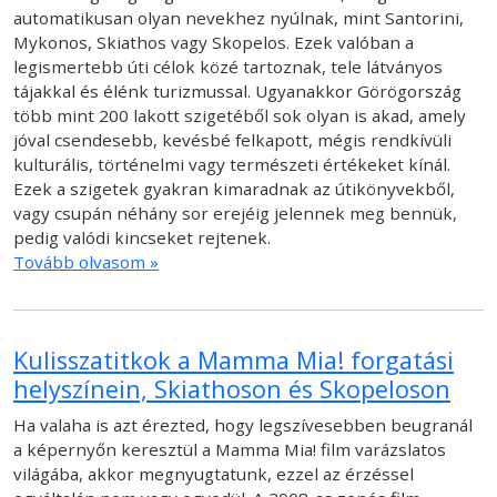
automatikusan olyan nevekhez nyúlnak, mint Santorini,
Mykonos, Skiathos vagy Skopelos. Ezek valóban a
legismertebb úti célok közé tartoznak, tele látványos
tájakkal és élénk turizmussal. Ugyanakkor Görögország
több mint 200 lakott szigetéből sok olyan is akad, amely
jóval csendesebb, kevésbé felkapott, mégis rendkívüli
kulturális, történelmi vagy természeti értékeket kínál.
Ezek a szigetek gyakran kimaradnak az útikönyvekből,
vagy csupán néhány sor erejéig jelennek meg bennük,
pedig valódi kincseket rejtenek.
Tovább olvasom »
Kulisszatitkok a Mamma Mia! forgatási
helyszínein, Skiathoson és Skopeloson
Ha valaha is azt érezted, hogy legszívesebben beugranál
a képernyőn keresztül a Mamma Mia! film varázslatos
világába, akkor megnyugtatunk, ezzel az érzéssel