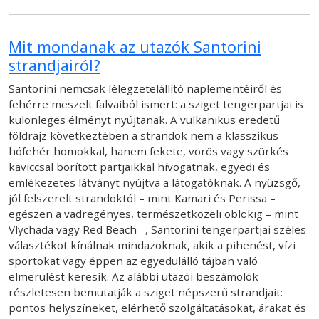
Mit mondanak az utazók Santorini
strandjairól?
Santorini nemcsak lélegzetelállító naplementéiről és
fehérre meszelt falvaiból ismert: a sziget tengerpartjai is
különleges élményt nyújtanak. A vulkanikus eredetű
földrajz következtében a strandok nem a klasszikus
hófehér homokkal, hanem fekete, vörös vagy szürkés
kaviccsal borított partjaikkal hívogatnak, egyedi és
emlékezetes látványt nyújtva a látogatóknak. A nyüzsgő,
jól felszerelt strandoktól – mint Kamari és Perissa –
egészen a vadregényes, természetközeli öblökig – mint
Vlychada vagy Red Beach –, Santorini tengerpartjai széles
választékot kínálnak mindazoknak, akik a pihenést, vízi
sportokat vagy éppen az egyedülálló tájban való
elmerülést keresik. Az alábbi utazói beszámolók
részletesen bemutatják a sziget népszerű strandjait:
pontos helyszíneket, elérhető szolgáltatásokat, árakat és