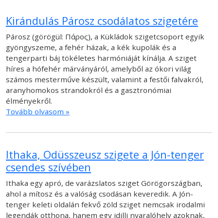
Kirándulás Párosz csodálatos szigetére
Párosz (görögül: Πάρος), a Kükládok szigetcsoport egyik
gyöngyszeme, a fehér házak, a kék kupolák és a
tengerparti báj tökéletes harmóniáját kínálja. A sziget
híres a hófehér márványáról, amelyből az ókori világ
számos mesterműve készült, valamint a festői falvakról,
aranyhomokos strandokról és a gasztronómiai
élményekről.
Tovább olvasom »
Ithaka, Odüsszeusz szigete a Jón-tenger
csendes szívében
Ithaka egy apró, de varázslatos sziget Görögországban,
ahol a mítosz és a valóság csodásan keveredik. A Jón-
tenger keleti oldalán fekvő zöld sziget nemcsak irodalmi
legendák otthona, hanem egy idilli nyaralóhely azoknak,