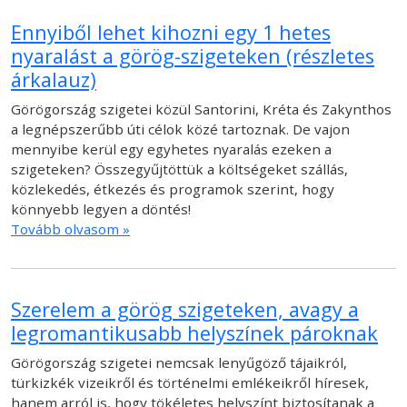
Ennyiből lehet kihozni egy 1 hetes
nyaralást a görög-szigeteken (részletes
árkalauz)
Görögország szigetei közül Santorini, Kréta és Zakynthos
a legnépszerűbb úti célok közé tartoznak. De vajon
mennyibe kerül egy egyhetes nyaralás ezeken a
szigeteken? Összegyűjtöttük a költségeket szállás,
közlekedés, étkezés és programok szerint, hogy
könnyebb legyen a döntés!
Tovább olvasom »
Szerelem a görög szigeteken, avagy a
legromantikusabb helyszínek pároknak
Görögország szigetei nemcsak lenyűgöző tájaikról,
türkizkék vizeikről és történelmi emlékeikről híresek,
hanem arról is, hogy tökéletes helyszínt biztosítanak a