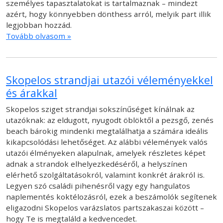
személyes tapasztalatokat is tartalmaznak – mindezt
azért, hogy könnyebben dönthess arról, melyik part illik
legjobban hozzád.
Tovább olvasom »
Skopelos strandjai utazói véleményekkel
és árakkal
Skopelos sziget strandjai sokszínűséget kínálnak az
utazóknak: az eldugott, nyugodt öblöktől a pezsgő, zenés
beach bárokig mindenki megtalálhatja a számára ideális
kikapcsolódási lehetőséget. Az alábbi vélemények valós
utazói élményeken alapulnak, amelyek részletes képet
adnak a strandok elhelyezkedéséről, a helyszínen
elérhető szolgáltatásokról, valamint konkrét árakról is.
Legyen szó családi pihenésről vagy egy hangulatos
naplementés koktélozásról, ezek a beszámolók segítenek
eligazodni Skopelos varázslatos partszakaszai között –
hogy Te is megtaláld a kedvencedet.