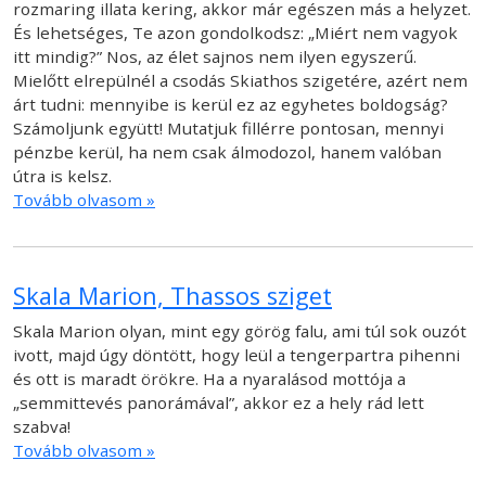
rozmaring illata kering, akkor már egészen más a helyzet.
És lehetséges, Te azon gondolkodsz: „Miért nem vagyok
itt mindig?” Nos, az élet sajnos nem ilyen egyszerű.
Mielőtt elrepülnél a csodás Skiathos szigetére, azért nem
árt tudni: mennyibe is kerül ez az egyhetes boldogság?
Számoljunk együtt! Mutatjuk fillérre pontosan, mennyi
pénzbe kerül, ha nem csak álmodozol, hanem valóban
útra is kelsz.
Tovább olvasom »
Skala Marion, Thassos sziget
Skala Marion olyan, mint egy görög falu, ami túl sok ouzót
ivott, majd úgy döntött, hogy leül a tengerpartra pihenni
és ott is maradt örökre. Ha a nyaralásod mottója a
„semmittevés panorámával”, akkor ez a hely rád lett
szabva!
Tovább olvasom »