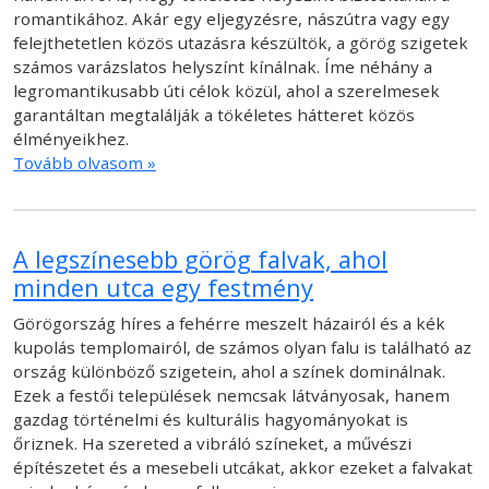
romantikához. Akár egy eljegyzésre, nászútra vagy egy
felejthetetlen közös utazásra készültök, a görög szigetek
számos varázslatos helyszínt kínálnak. Íme néhány a
legromantikusabb úti célok közül, ahol a szerelmesek
garantáltan megtalálják a tökéletes hátteret közös
élményeikhez.
Tovább olvasom »
A legszínesebb görög falvak, ahol
minden utca egy festmény
Görögország híres a fehérre meszelt házairól és a kék
kupolás templomairól, de számos olyan falu is található az
ország különböző szigetein, ahol a színek dominálnak.
Ezek a festői települések nemcsak látványosak, hanem
gazdag történelmi és kulturális hagyományokat is
őriznek. Ha szereted a vibráló színeket, a művészi
építészetet és a mesebeli utcákat, akkor ezeket a falvakat