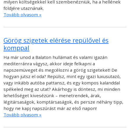
milyen költségekkel kell szembenézniük, ha a hellének
földjére utaznának.
Tovább olvasom »
Görög szigetek elérése repülővel és
komppal
Ha már unod a Balaton hullámait és valami igazán
mediterránra vágysz, akkor ideje felkapni a
napszemüveget és megcélozni a görög szigeteket! De
hogyan jutsz el oda? Repülsz, mint egy igazi luxusutazó,
vagy inkább autóba pattansz, és egy kompos kalanddal
spékeled meg az utat? Akárhogy is döntesz, mi minden
lehetőséget kivesézünk – menetrendek, árak,
légitársaságok, komptársaságok, és persze néhány tipp,
hogy ne kapj napszúrást már az első napon!
Tovább olvasom »