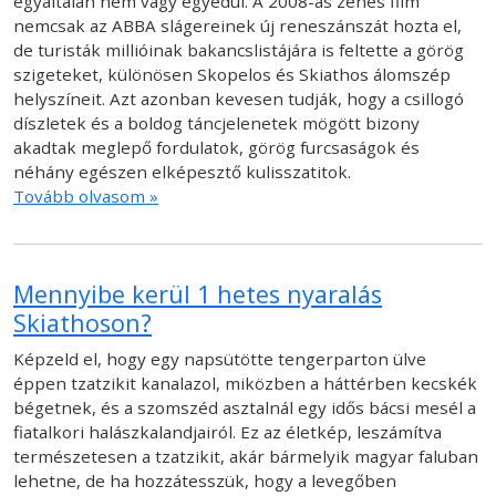
egyáltalán nem vagy egyedül. A 2008-as zenés film
nemcsak az ABBA slágereinek új reneszánszát hozta el,
de turisták millióinak bakancslistájára is feltette a görög
szigeteket, különösen Skopelos és Skiathos álomszép
helyszíneit. Azt azonban kevesen tudják, hogy a csillogó
díszletek és a boldog táncjelenetek mögött bizony
akadtak meglepő fordulatok, görög furcsaságok és
néhány egészen elképesztő kulisszatitok.
Tovább olvasom »
Mennyibe kerül 1 hetes nyaralás
Skiathoson?
Képzeld el, hogy egy napsütötte tengerparton ülve
éppen tzatzikit kanalazol, miközben a háttérben kecskék
bégetnek, és a szomszéd asztalnál egy idős bácsi mesél a
fiatalkori halászkalandjairól. Ez az életkép, leszámítva
természetesen a tzatzikit, akár bármelyik magyar faluban
lehetne, de ha hozzátesszük, hogy a levegőben