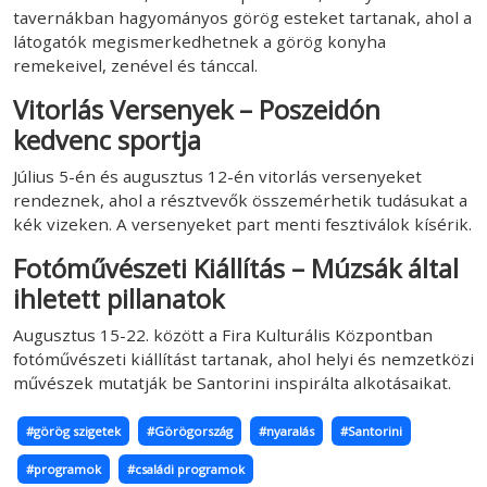
tavernákban hagyományos görög esteket tartanak, ahol a
látogatók megismerkedhetnek a görög konyha
remekeivel, zenével és tánccal.
Vitorlás Versenyek – Poszeidón
kedvenc sportja
Július 5-én és augusztus 12-én vitorlás versenyeket
rendeznek, ahol a résztvevők összemérhetik tudásukat a
kék vizeken. A versenyeket part menti fesztiválok kísérik.
Fotóművészeti Kiállítás – Múzsák által
ihletett pillanatok
Augusztus 15-22. között a Fira Kulturális Központban
fotóművészeti kiállítást tartanak, ahol helyi és nemzetközi
művészek mutatják be Santorini inspirálta alkotásaikat.
#görög szigetek
#Görögország
#nyaralás
#Santorini
#programok
#családi programok