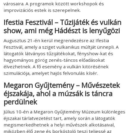
városaira. A programok között workshopok és
improvizációs estek is szerepelnek.
Ifestia Fesztivál – Tűzijáték és vulkán
show, ami még Hádészt is lenyűgözi
Augusztus 21-én kerül megrendezésre az Ifestia
Fesztivál, amely a sziget vulkanikus múltját ünnepli. A
látogatók látványos tűzijátékokat, fényshow-kat és
hagyományos görög zenés-táncos előadásokat
élvezhetnek. A fő esemény a vulkán kitörésének
szimulációja, amelyet hajós felvonulás kísér.
Megaron Gyűjtemény – Művészetek
éjszakája, ahol a múzsák is táncra
perdülnek
Július 10-én a Megaron Gyűjtemény Múzeum különleges
éjszakai tárlatvezetést tart, amely során a látogatók
megismerkedhetnek a helyi művészek alkotásaival,
miközben élő zene és borkóstoló teszi teljessé az