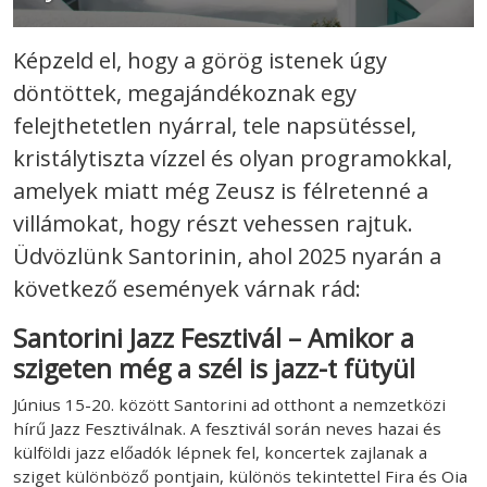
Képzeld el, hogy a görög istenek úgy
döntöttek, megajándékoznak egy
felejthetetlen nyárral, tele napsütéssel,
kristálytiszta vízzel és olyan programokkal,
amelyek miatt még Zeusz is félretenné a
villámokat, hogy részt vehessen rajtuk.
Üdvözlünk Santorinin, ahol 2025 nyarán a
következő események várnak rád:
Santorini Jazz Fesztivál – Amikor a
szigeten még a szél is jazz-t fütyül
Június 15-20. között Santorini ad otthont a nemzetközi
hírű Jazz Fesztiválnak. A fesztivál során neves hazai és
külföldi jazz előadók lépnek fel, koncertek zajlanak a
sziget különböző pontjain, különös tekintettel Fira és Oia