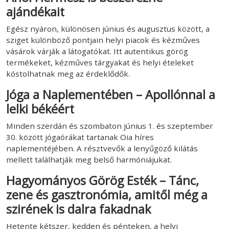
ajándékait
Egész nyáron, különösen június és augusztus között, a
sziget különböző pontjain helyi piacok és kézműves
vásárok várják a látogatókat. Itt autentikus görög
termékeket, kézműves tárgyakat és helyi ételeket
kóstolhatnak meg az érdeklődők.
Jóga a Naplementében – Apollónnal a
lelki békéért
Minden szerdán és szombaton június 1. és szeptember
30. között jógaórákat tartanak Oia híres
naplementéjében. A résztvevők a lenyűgöző kilátás
mellett találhatják meg belső harmóniájukat.
Hagyományos Görög Esték – Tánc,
zene és gasztronómia, amitől még a
szirének is dalra fakadnak
Hetente kétszer, kedden és pénteken, a helyi