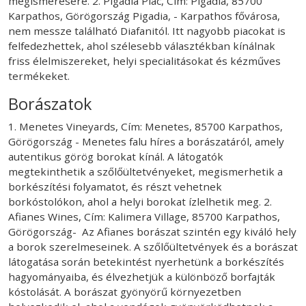
megismerésére. 2. Pigadia Piac, Cím: Pigadia, 85700
Karpathos, Görögország Pigadia, - Karpathos fővárosa,
nem messze található Diafanitól. Itt nagyobb piacokat is
felfedezhettek, ahol szélesebb választékban kínálnak
friss élelmiszereket, helyi specialitásokat és kézműves
termékeket.
Borászatok
1. Menetes Vineyards, Cím: Menetes, 85700 Karpathos,
Görögország - Menetes falu híres a borászatáról, amely
autentikus görög borokat kínál. A látogatók
megtekinthetik a szőlőültetvényeket, megismerhetik a
borkészítési folyamatot, és részt vehetnek
borkóstolókon, ahol a helyi borokat ízlelhetik meg. 2.
Afianes Wines, Cím: Kalimera Village, 85700 Karpathos,
Görögország- Az Afianes borászat szintén egy kiváló hely
a borok szerelmeseinek. A szőlőültetvények és a borászat
látogatása során betekintést nyerhetünk a borkészítés
hagyományaiba, és élvezhetjük a különböző borfajták
kóstolását. A borászat gyönyörű környezetben