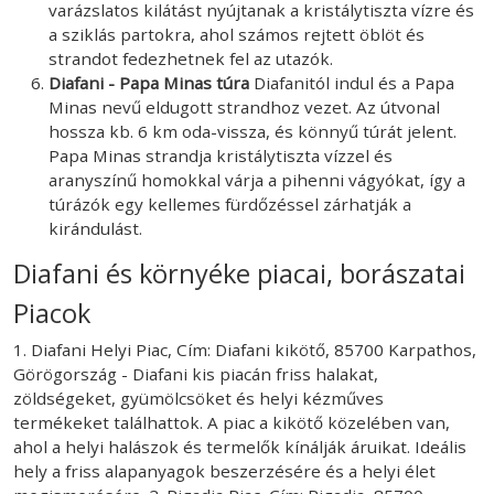
varázslatos kilátást nyújtanak a kristálytiszta vízre és
a sziklás partokra, ahol számos rejtett öblöt és
strandot fedezhetnek fel az utazók.
Diafani - Papa Minas túra
Diafanitól indul és a Papa
Minas nevű eldugott strandhoz vezet. Az útvonal
hossza kb. 6 km oda-vissza, és könnyű túrát jelent.
Papa Minas strandja kristálytiszta vízzel és
aranyszínű homokkal várja a pihenni vágyókat, így a
túrázók egy kellemes fürdőzéssel zárhatják a
kirándulást.
Diafani és környéke piacai, borászatai
Piacok
1. Diafani Helyi Piac, Cím: Diafani kikötő, 85700 Karpathos,
Görögország - Diafani kis piacán friss halakat,
zöldségeket, gyümölcsöket és helyi kézműves
termékeket találhattok. A piac a kikötő közelében van,
ahol a helyi halászok és termelők kínálják áruikat. Ideális
hely a friss alapanyagok beszerzésére és a helyi élet