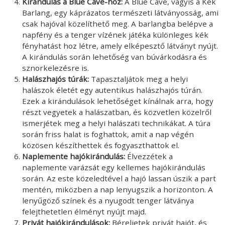
Kirándulás a Blue Cave-hoz:
A Blue Cave, vagyis a Kék
Barlang, egy káprázatos természeti látványosság, ami
csak hajóval közelíthető meg. A barlangba belépve a
napfény és a tenger vízének játéka különleges kék
fényhatást hoz létre, amely elképesztő látványt nyújt.
A kirándulás során lehetőség van búvárkodásra és
sznorkelezésre is.
Halászhajós túrák:
Tapasztaljátok meg a helyi
halászok életét egy autentikus halászhajós túrán.
Ezek a kirándulások lehetőséget kínálnak arra, hogy
részt vegyetek a halászatban, és közvetlen közelről
ismerjétek meg a helyi halászati technikákat. A túra
során friss halat is foghattok, amit a nap végén
közösen készíthettek és fogyaszthattok el.
Naplemente hajókirándulás:
Élvezzétek a
naplemente varázsát egy kellemes hajókirándulás
során. Az este közeledtével a hajó lassan úszik a part
mentén, miközben a nap lenyugszik a horizonton. A
lenyűgöző színek és a nyugodt tenger látványa
felejthetetlen élményt nyújt majd.
Privát hajókirándulások:
Béreljetek privát hajót, és