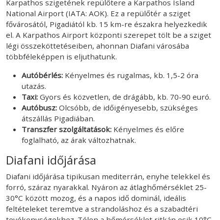
Karpathos szigetének repülőtere a Karpathos Island
National Airport (IATA: AOK). Ez a repülőtér a sziget
fővárosától, Pigadiától kb. 15 km-re északra helyezkedik
el. A Karpathos Airport központi szerepet tölt be a sziget
légi összeköttetéseiben, ahonnan Diafani városába
többféleképpen is eljuthatunk.
Autóbérlés:
Kényelmes és rugalmas, kb. 1,5-2 óra
utazás.
Taxi:
Gyors és közvetlen, de drágább, kb. 70-90 euró.
Autóbusz:
Olcsóbb, de időigényesebb, szükséges
átszállás Pigadiában.
Transzfer szolgáltatások:
Kényelmes és előre
foglalható, az árak változhatnak.
Diafani időjárása
Diafani időjárása tipikusan mediterrán, enyhe telekkel és
forró, száraz nyarakkal. Nyáron az átlaghőmérséklet 25-
30°C között mozog, és a napos idő dominál, ideális
feltételeket teremtve a strandoláshoz és a szabadtéri
tevékenységekhez. Télen a hőmérséklet ritkán esik 10°C