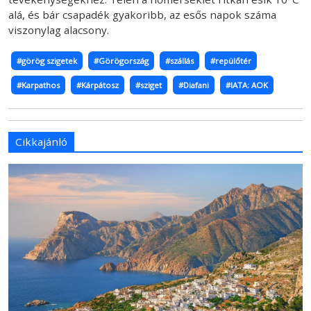
alá, és bár csapadék gyakoribb, az esős napok száma
viszonylag alacsony.
#görög szigetek
#Görögország
#szállás
#repülőtér
#Karpathos
#Kárpátosz
#sziget
#Diafani
#IATA: AOK
Cikkajánló