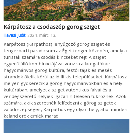
Kárpátosz a csodaszép görög sziget
Havasi Judit
2024. márc. 13.
Kárpátosz (Karpathos) lenyűgöző görög sziget és
tengerparti paradicsom az Égei-tenger közepén, amely a
turisták számára csodás kincseket rejt. A sziget
egyedülálló kombinációjával vonzza a látogatókat:
hagyományos görög kultúra, festői tájak és mesés
strandok ölelik körül az idilli kis településeket. Kárpátosz
mélyen gyökerezik a görög hagyományokban és a helyi
kultúrában, amelyet a sziget autentikus falvai és a
vendégszerető helyiek igazán hitelesen tükröznek. Azok
számára, akik szeretnék felfedezni a görög szigetek
valódi szépségeit, Karpathos egy olyan hely, ahol minden
kaland örök emlék marad.