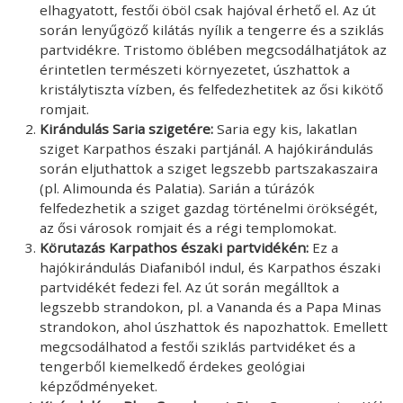
elhagyatott, festői öböl csak hajóval érhető el. Az út
során lenyűgöző kilátás nyílik a tengerre és a sziklás
partvidékre. Tristomo öblében megcsodálhatjátok az
érintetlen természeti környezetet, úszhattok a
kristálytiszta vízben, és felfedezhetitek az ősi kikötő
romjait.
Kirándulás Saria szigetére:
Saria egy kis, lakatlan
sziget Karpathos északi partjánál. A hajókirándulás
során eljuthattok a sziget legszebb partszakaszaira
(pl. Alimounda és Palatia). Sarián a túrázók
felfedezhetik a sziget gazdag történelmi örökségét,
az ősi városok romjait és a régi templomokat.
Körutazás Karpathos északi partvidékén:
Ez a
hajókirándulás Diafaniból indul, és Karpathos északi
partvidékét fedezi fel. Az út során megálltok a
legszebb strandokon, pl. a Vananda és a Papa Minas
strandokon, ahol úszhattok és napozhattok. Emellett
megcsodálhatod a festői sziklás partvidéket és a
tengerből kiemelkedő érdekes geológiai
képződményeket.