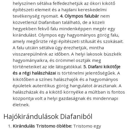
helyszínen sétálva felfedezhetjük az ókori kikötő
építészeti elemeit és a hajdani kereskedelmi
tevékenység nyomait.
4. Olympos falubár
nem
közvetlenül Diafaniban található, de a közeli
hegyekben fekvő falu mindenképpen megér egy
kirándulást. Olympos egy hagyományos görög falu,
amely megőrizte régi építészeti stílusát és szokásait.
A falu utcáin sétálva úgy érezhetjük, mintha
visszarepülnénk az időben. A helyi lakosok büszkék
hagyományaikra, és örömmel osztják meg
történeteiket az ide látogatókkal.
5. Diafani kikötője
és a régi halászházai
is történelmi jelentőségűek. A
kikötőben a színes halászhajók és a hagyományos
épületek autentikus görög hangulatot árasztanak. A
halászházak és a kikötő környéke a múltban is fontos
központja volt a helyi gazdaságnak és mindennapi
életnek.
Hajókirándulások Diafaniból
Kirándulás Tristomo öblébe:
Tristomo egy