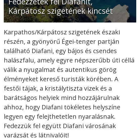
Fedezzétek fel Diafanit,
Kárpátosz szigetének kincsét
Karpathos/Kárpátosz szigetének északi
részén, a gyönyörű Égei-tenger partján
található Diafani, egy bájos és csendes
halászfalu, amely egyre népszerűbb úti céllá
válik a nyugalmat és autentikus görög
élményeket kereső turisták körében. A
festői tájak, a kristálytiszta vizek és a
barátságos helyiek mind hozzájárulnak
ahhoz, hogy Diafani tökéletes helyszíne
legyen egy felejthetetlen nyaralásnak.
Fedezzük fel együtt Diafani városának
varázsát és látnivalóit!