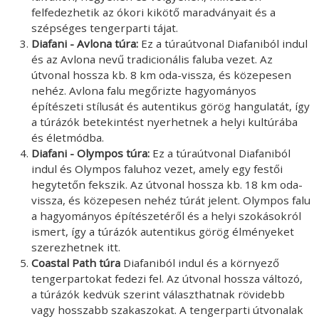
felfedezhetik az ókori kikötő maradványait és a
szépséges tengerparti tájat.
Diafani - Avlona túra:
Ez a túraútvonal Diafaniból indul
és az Avlona nevű tradicionális faluba vezet. Az
útvonal hossza kb. 8 km oda-vissza, és közepesen
nehéz. Avlona falu megőrizte hagyományos
építészeti stílusát és autentikus görög hangulatát, így
a túrázók betekintést nyerhetnek a helyi kultúrába
és életmódba.
Diafani - Olympos túra:
Ez a túraútvonal Diafaniból
indul és Olympos faluhoz vezet, amely egy festői
hegytetőn fekszik. Az útvonal hossza kb. 18 km oda-
vissza, és közepesen nehéz túrát jelent. Olympos falu
a hagyományos építészetéről és a helyi szokásokról
ismert, így a túrázók autentikus görög élményeket
szerezhetnek itt.
Coastal Path túra
Diafaniból indul és a környező
tengerpartokat fedezi fel. Az útvonal hossza változó,
a túrázók kedvük szerint választhatnak rövidebb
vagy hosszabb szakaszokat. A tengerparti útvonalak