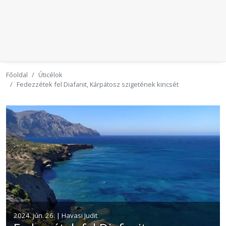
Főoldal
Úticélok
Fedezzétek fel Diafanit, Kárpátosz szigetének kincsét
2024. jún. 26. | Havasi Judit