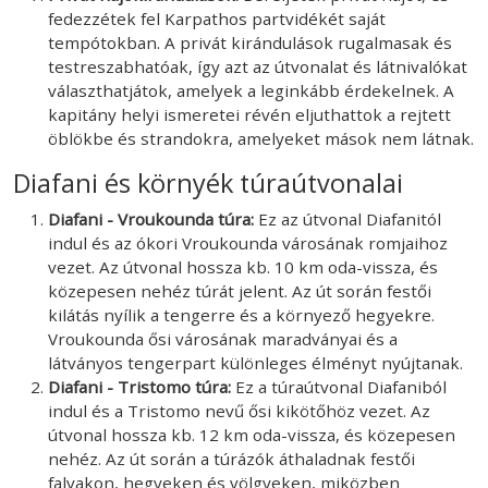
fedezzétek fel Karpathos partvidékét saját
tempótokban. A privát kirándulások rugalmasak és
testreszabhatóak, így azt az útvonalat és látnivalókat
választhatjátok, amelyek a leginkább érdekelnek. A
kapitány helyi ismeretei révén eljuthattok a rejtett
öblökbe és strandokra, amelyeket mások nem látnak.
Diafani és környék túraútvonalai
Diafani - Vroukounda túra:
Ez az útvonal Diafanitól
indul és az ókori Vroukounda városának romjaihoz
vezet. Az útvonal hossza kb. 10 km oda-vissza, és
közepesen nehéz túrát jelent. Az út során festői
kilátás nyílik a tengerre és a környező hegyekre.
Vroukounda ősi városának maradványai és a
látványos tengerpart különleges élményt nyújtanak.
Diafani - Tristomo túra:
Ez a túraútvonal Diafaniból
indul és a Tristomo nevű ősi kikötőhöz vezet. Az
útvonal hossza kb. 12 km oda-vissza, és közepesen
nehéz. Az út során a túrázók áthaladnak festői
falvakon, hegyeken és völgyeken, miközben