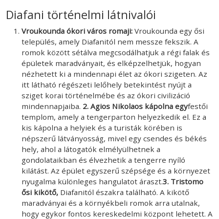
Diafani történelmi látnivalói
Vroukounda ókori város romaji:
Vroukounda egy ősi
település, amely Diafanitól nem messze fekszik. A
romok között sétálva megcsodálhatjuk a régi falak és
épületek maradványait, és elképzelhetjük, hogyan
nézhetett ki a mindennapi élet az ókori szigeten. Az
itt látható régészeti lelőhely betekintést nyújt a
sziget korai történelmébe és az ókori civilizáció
mindennapjaiba.
2. Agios Nikolaos kápolna egy
festői
templom, amely a tengerparton helyezkedik el. Ez a
kis kápolna a helyiek és a turisták körében is
népszerű látványosság, mivel egy csendes és békés
hely, ahol a látogatók elmélyülhetnek a
gondolataikban és élvezhetik a tengerre nyíló
kilátást. Az épület egyszerű szépsége és a környezet
nyugalma különleges hangulatot áraszt.
3. Tristomo
ősi kikötő,
Diafanitól északra található. A kikötő
maradványai és a környékbeli romok arra utalnak,
hogy egykor fontos kereskedelmi központ lehetett. A