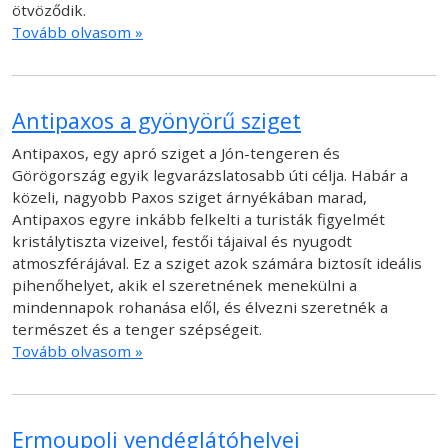
ötvöződik.
Tovább olvasom »
Antipaxos a gyönyörű sziget
Antipaxos, egy apró sziget a Jón-tengeren és
Görögország egyik legvarázslatosabb úti célja. Habár a
közeli, nagyobb Paxos sziget árnyékában marad,
Antipaxos egyre inkább felkelti a turisták figyelmét
kristálytiszta vizeivel, festői tájaival és nyugodt
atmoszférájával. Ez a sziget azok számára biztosít ideális
pihenőhelyet, akik el szeretnének menekülni a
mindennapok rohanása elől, és élvezni szeretnék a
természet és a tenger szépségeit.
Tovább olvasom »
Ermoupoli vendéglátóhelyei