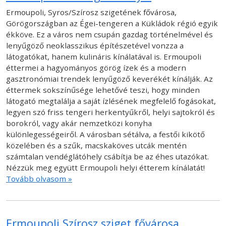
Ermoupoli, Syros/Szírosz szigetének fővárosa,
Görögországban az Égei-tengeren a Kükládok régió egyik
ékköve. Ez a város nem csupán gazdag történelmével és
lenyűgöző neoklasszikus építészetével vonzza a
látogatókat, hanem kulináris kínálatával is. Ermoupoli
éttermei a hagyományos görög ízek és a modern
gasztronómiai trendek lenyűgöző keverékét kínálják. Az
éttermek sokszínűsége lehetővé teszi, hogy minden
látogató megtalálja a saját ízlésének megfelelő fogásokat,
legyen szó friss tengeri herkentyűkről, helyi sajtokról és
borokról, vagy akár nemzetközi konyha
különlegességeiről. A városban sétálva, a festői kikötő
közelében és a szűk, macskaköves utcák mentén
számtalan vendéglátóhely csábítja be az éhes utazókat.
Nézzük meg együtt Ermoupoli helyi étterem kínálatát!
Tovább olvasom »
Ermoupoli Szírosz sziget fővárosa