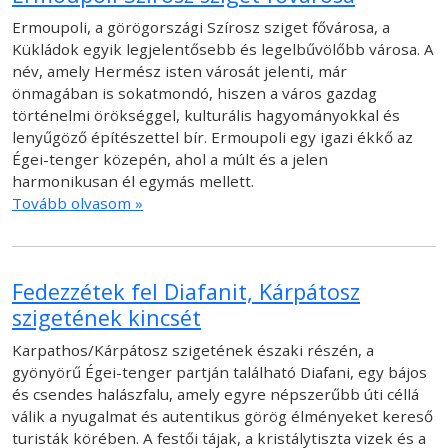
Ermoupoli, a görögországi Szírosz sziget fővárosa, a
Kükládok egyik legjelentősebb és legelbűvölőbb városa. A
név, amely Hermész isten városát jelenti, már
önmagában is sokatmondó, hiszen a város gazdag
történelmi örökséggel, kulturális hagyományokkal és
lenyűgöző építészettel bír. Ermoupoli egy igazi ékkő az
Égei-tenger közepén, ahol a múlt és a jelen
harmonikusan él egymás mellett.
Tovább olvasom »
Fedezzétek fel Diafanit, Kárpátosz
szigetének kincsét
Karpathos/Kárpátosz szigetének északi részén, a
gyönyörű Égei-tenger partján található Diafani, egy bájos
és csendes halászfalu, amely egyre népszerűbb úti céllá
válik a nyugalmat és autentikus görög élményeket kereső
turisták körében. A festői tájak, a kristálytiszta vizek és a