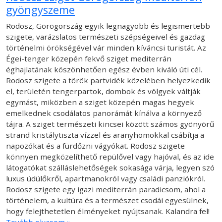
gyöngyszeme
Rodosz, Görögország egyik legnagyobb és legismertebb
szigete, varázslatos természeti szépségeivel és gazdag
történelmi örökségével vár minden kíváncsi turistát. Az
Égei-tenger közepén fekvő sziget mediterrán
éghajlatának köszönhetően egész évben kiváló úti cél.
Rodosz szigete a török partvidék közelében helyezkedik
el, területén tengerpartok, dombok és völgyek váltják
egymást, miközben a sziget közepén magas hegyek
emelkednek csodálatos panorámát kínálva a környező
tájra. A sziget természeti kincsei között számos gyönyörű
strand kristálytiszta vízzel és aranyhomokkal csábítja a
napozókat és a fürdőzni vágyókat. Rodosz szigete
könnyen megközelíthető repülővel vagy hajóval, és az ide
látogatókat szálláslehetőségek sokasága várja, legyen szó
luxus üdülőkről, apartmanokról vagy családi panziókról.
Rodosz szigete egy igazi mediterrán paradicsom, ahol a
történelem, a kultúra és a természet csodái egyesülnek,
hogy felejthetetlen élményeket nyújtsanak. Kalandra fel!