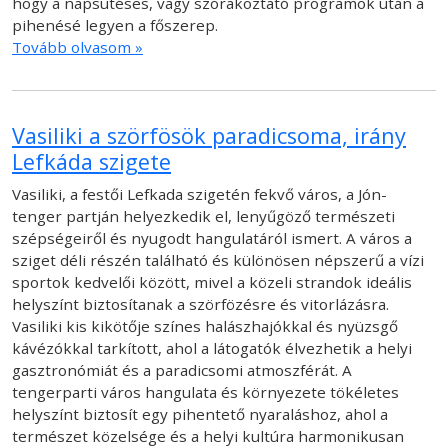
hogy a napsütéses, vagy szórakoztató programok után a
pihenésé legyen a főszerep.
Tovább olvasom »
Vasiliki a szörfösök paradicsoma, irány
Lefkáda szigete
Vasiliki, a festői Lefkada szigetén fekvő város, a Jón-
tenger partján helyezkedik el, lenyűgöző természeti
szépségeiről és nyugodt hangulatáról ismert. A város a
sziget déli részén található és különösen népszerű a vízi
sportok kedvelői között, mivel a közeli strandok ideális
helyszínt biztosítanak a szörfözésre és vitorlázásra.
Vasiliki kis kikötője színes halászhajókkal és nyüzsgő
kávézókkal tarkított, ahol a látogatók élvezhetik a helyi
gasztronómiát és a paradicsomi atmoszférát. A
tengerparti város hangulata és környezete tökéletes
helyszínt biztosít egy pihentető nyaraláshoz, ahol a
természet közelsége és a helyi kultúra harmonikusan