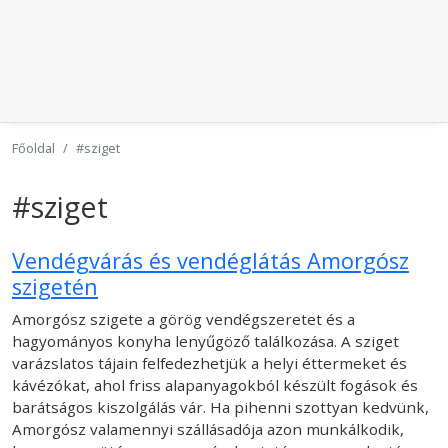
Főoldal
#sziget
#sziget
Vendégvárás és vendéglátás Amorgósz
szigetén
Amorgósz szigete a görög vendégszeretet és a
hagyományos konyha lenyűgöző találkozása. A sziget
varázslatos tájain felfedezhetjük a helyi éttermeket és
kávézókat, ahol friss alapanyagokból készült fogások és
barátságos kiszolgálás vár. Ha pihenni szottyan kedvünk,
Amorgósz valamennyi szállásadója azon munkálkodik,