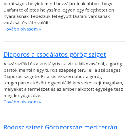
barátságos helyiek mind hozzájárulnak ahhoz, hogy
Diafani tökéletes helyszíne legyen egy felejthetetlen
nyaralásnak. Fedezzük fel együtt Diafani városának
varázsát és látnivalóit!
Tovább olvasom »
Diaporos a csodálatos görög sziget
A szárazföld és a kristálytiszta víz találkozásánál, a görög
partok mentén egy türkiz szépség terül el, a szépséges
Diaporos szigete. Ez a kis ékszerdoboz a görög
tengerpartok között egyedülálló kincseket rejt magában,
melyeket a természet és az ember alkotott egysége tesz
még lenyűgözővé.
Tovább olvasom »
Rodosz sziget Görögország mediterrán