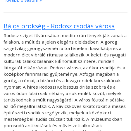
Tovább olvasom »
Bájos örökség - Rodosz csodás városa
Rodosz sziget fővárosában mediterrán fények játszanak a
falakon, a múlt és a jelen elegáns ölelésében. A görög
szigetvilág gyöngyszemén a történelem kavalkádja és a
modern élet vibráló ritmusa találkozik. A keleti és nyugati
kultúrák találkozásának kifinomult színtere, minden
látogatót elkápráztat. Rodosz városa, az ókor csodája és a
középkor fennmarad gyűjteménye. Átfogja magában a
görög, a római, a bizánci és a lovagrendek korszakának
nyomait. A híres Rodoszi Kolosszus óriás szobra és a
város ódon falai csak néhány a sok emlék közül, melyek
tanúskodnak a múlt nagyságáról. A város főutcáin sétálva
az idő megállni látszik. A kavicsköves sikátorokat a mesés
építészeti csodák szegélyezik, melyek a középkori
mesterségbeli tudás csúcsait tükrözik. A múzeumokban
porosodó antikvitások és művészeti alkotások