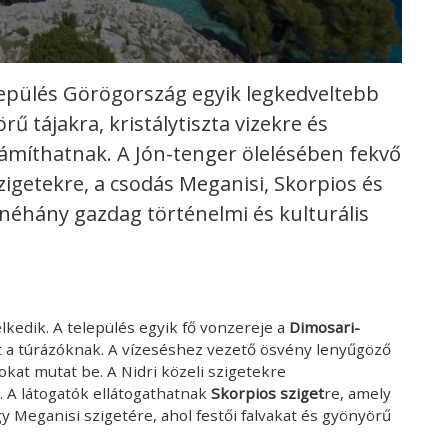
elepülés Görögország egyik legkedveltebb
ű tájakra, kristálytiszta vizekre és
ámíthatnak. A Jón-tenger ölelésében fekvő
szigetekre, a csodás Meganisi, Skorpios és
néhány gazdag történelmi és kulturális
kedik. A település egyik fő vonzereje a
Dimosari-
ít a túrázóknak. A vízeséshez vezető ösvény lenyűgöző
kokat mutat be. A Nidri közeli szigetekre
. A látogatók ellátogathatnak
Skorpios sziget
re, amely
y Meganisi szigetére, ahol festői falvakat és gyönyörű