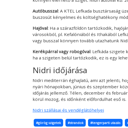
Autóbusszal
: A KTEL Lefkada busztársaság üze
buszosút kényelmes és költséghatékony módja
Hajóval
: Ha a szárazföldön tartózkodik, hajójá
városokból, pl. Kefalóniából és Ithakából Lefk
vagy busszal könnyen tovább utazhatunk Nidr
Kerékpárral vagy robogóval
: Lefkáda szigete
ha a szigeten belül tartózkodik, ez is egy leh
Nidri időjárása
Nidri mediterrán éghajlatú, ami azt jelenti, 
nyári hónapokban, június és szeptember közöt
időjárás jellemző. Télen, december és februá
körül mozog, és időnként előfordulhat eső is.
Nidri szállásai és vendéglátóhelyei
#görög szigetek
#strandok
#tengerparti utazás