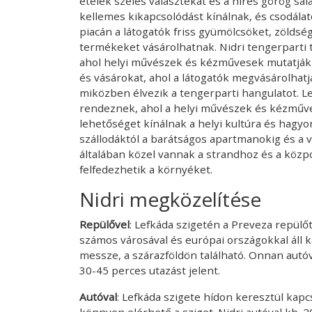
ételek széles választékát és a híres görög sa
kellemes kikapcsolódást kínálnak, és csodálato
piacán a látogatók friss gyümölcsöket, zöldsége
termékeket vásárolhatnak. Nidri tengerparti
ahol helyi művészek és kézművesek mutatják be
és vásárokat, ahol a látogatók megvásárolhat
miközben élvezik a tengerparti hangulatot. Le
rendeznek, ahol a helyi művészek és kézműv
lehetőséget kínálnak a helyi kultúra és ha
szállodáktól a barátságos apartmanokig és a v
általában közel vannak a strandhoz és a közpo
felfedezhetik a környéket.
Nidri megközelítése
Repülővel
: Lefkáda szigetén a Preveza repül
számos városával és európai országokkal áll 
messze, a szárazföldön található. Onnan autóv
30-45 perces utazást jelent.
Autóval
: Lefkáda szigete hídon keresztül kapc
könnyen elérhető a sziget. Nidri autóval kb. 2