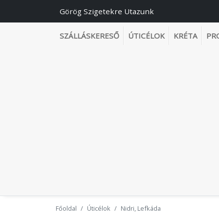
Görög Szigetekre Utazunk
SZÁLLÁSKERESŐ
ÚTICÉLOK
KRÉTA
PR
Főoldal
Úticélok
Nidri, Lefkáda