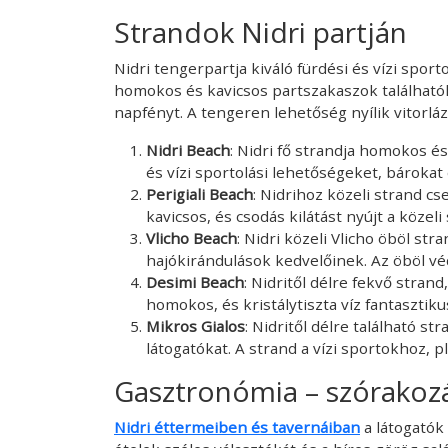
Strandok Nidri partján
Nidri tengerpartja kiváló fürdési és vízi spo
homokos és kavicsos partszakaszok találhatók
napfényt. A tengeren lehetőség nyílik vitorlázá
Nidri Beach
: Nidri fő strandja homokos és
és vízi sportolási lehetőségeket, bárokat 
Perigiali Beach
: Nidrihoz közeli strand 
kavicsos, és csodás kilátást nyújt a közeli
Vlicho Beach
: Nidri közeli Vlicho öböl stra
hajókirándulások kedvelőinek. Az öböl véd
Desimi Beach
: Nidritől délre fekvő stran
homokos, és kristálytiszta víz fantaszti
Mikros Gialos
: Nidritől délre található str
látogatókat. A strand a vízi sportokhoz, p
Gasztronómia – szórakozás
Nidri
éttermeiben és tavernáiban
a látogatók