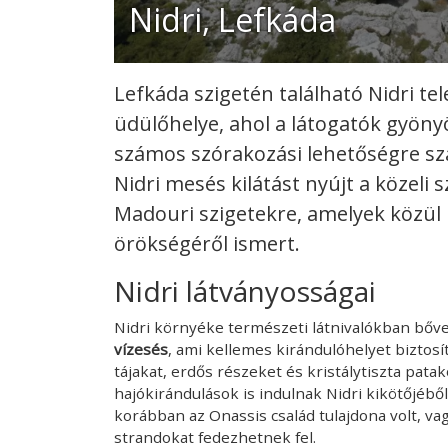
Nidri, Lefkáda
Lefkáda szigetén található Nidri t
üdülőhelye, ahol a látogatók gyönyör
számos szórakozási lehetőségre sz
Nidri mesés kilátást nyújt a közeli 
Madouri szigetekre, amelyek közül 
örökségéről ismert.
Nidri látványosságai
Nidri környéke természeti látnivalókban bővel
vízesés
, ami kellemes kirándulóhelyet biztos
tájakat, erdős részeket és kristálytiszta pata
hajókirándulások is indulnak Nidri kikötőjéből
korábban az Onassis család tulajdona volt, vag
strandokat fedezhetnek fel.