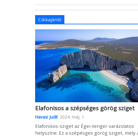
Cikkajánló
Elafonisos a szépséges görög sziget
Havasi Judit
2024. máj. 1.
Elafonisos-sziget az Égei-tenger varázslatos
helyszíne. Ez a szépésges görög sziget, mely 