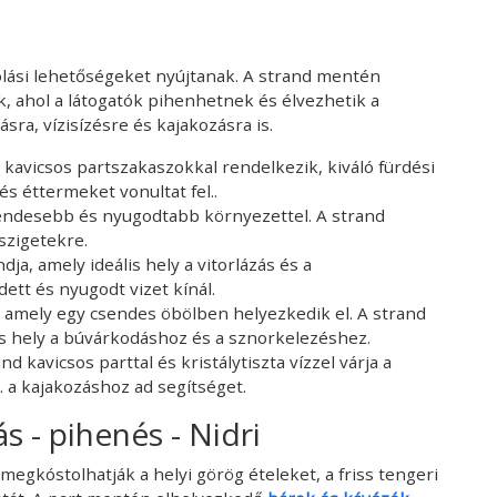
rtolási lehetőségeket nyújtanak. A strand mentén
, ahol a látogatók pihenhetnek és élvezhetik a
sra, vízisízésre és kajakozásra is.
 kavicsos partszakaszokkal rendelkezik, kiváló fürdési
és éttermeket vonultat fel..
csendesebb és nyugodtabb környezettel. A strand
 szigetekre.
ndja, amely ideális hely a vitorlázás és a
ett és nyugodt vizet kínál.
d, amely egy csendes öbölben helyezkedik el. A strand
kus hely a búvárkodáshoz és a sznorkelezéshez.
and kavicsos parttal és kristálytiszta vízzel várja a
l. a kajakozáshoz ad segítséget.
 - pihenés - Nidri
 megkóstolhatják a helyi görög ételeket, a friss tengeri