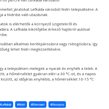
meltet járatokat Lefkáda városból Nidri településére. A
 a Nidribe való utazásnak.
ratok is elérhetők a környező szigetekről és
ádára. A Lefkáda kikötőjébe érkező hajókról autóval
ibe.
 kiválóan alkalmas kerékpározásra vagy robogózásra, így
etőség lehet Nidri megközelítésére.
hogy a településen melegek a nyarak és enyhék a telek. A
t, a hőmérséklet gyakran eléri a 30 °C-ot, és a napos
r között, az időjárás enyhébb, a hőmérséklet 10-15 °C
#Lefkáda
#Nidri
#Dimosari
#Skorpios