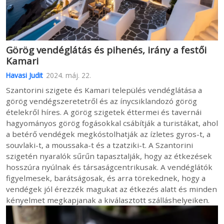
Görög vendéglátás és pihenés, irány a festői
Kamari
Havasi Judit
2024. máj. 22.
Szantorini szigete és Kamari település vendéglátása a
görög vendégszeretetről és az ínycsiklandozó görög
ételekről híres. A görög szigetek éttermei és tavernái
hagyományos görög fogásokkal csábítják a turistákat, ahol
a betérő vendégek megkóstolhatják az ízletes gyros-t, a
souvlaki-t, a moussaka-t és a tzatziki-t. A Szantorini
szigetén nyaralók sűrűn tapasztalják, hogy az étkezések
hosszúra nyúlnak és társaságcentrikusak. A vendéglátók
figyelmesek, barátságosak, és arra törekednek, hogy a
vendégek jól érezzék magukat az étkezés alatt és minden
kényelmet megkapjanak a kiválasztott szálláshelyeiken.