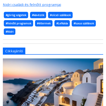
Nidri családi és felnőtt programjai
#görög szigetek
#kávézók
#olcsó szállások
#felnőtt programok
#éttermek
#Lefkáda
#luxus szállások
#Nidri
Cikkajánló