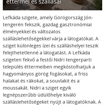
éttermei és szállásai
Lefkáda szigete, amely Görögország Jón-
tengerén fekszik, gazdag gasztronómiai
élményekkel és változatos
szálláslehetőségekkel várja a látogatókat. A
sziget különleges ízei és szálláshelyei teszik
felejthetetlenné a látogatást. A Lefkáda
szigeten fekvő a festői Nidri tengerparti
település éttermeiben megkóstolhatjuk a
hagyományos görög fogásokat, a friss
halakat és rákokat, a souvlakit és a
moussakát. Nidri a sziget egyik
legnépszerűbb üdülőhelye kiváló
szálláslehetőségeket nyújt a látogatóknak. A