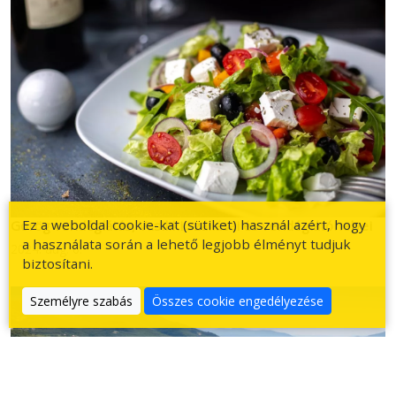
Ez a weboldal cookie-kat (sütiket) használ azért, hogy
Görög vendéglátás, Vasiliki szállásai és vendéglátóhelyei
a használata során a lehető legjobb élményt tudjuk
2024. aug. 6.
biztosítani.
Személyre szabás
Összes cookie engedélyezése