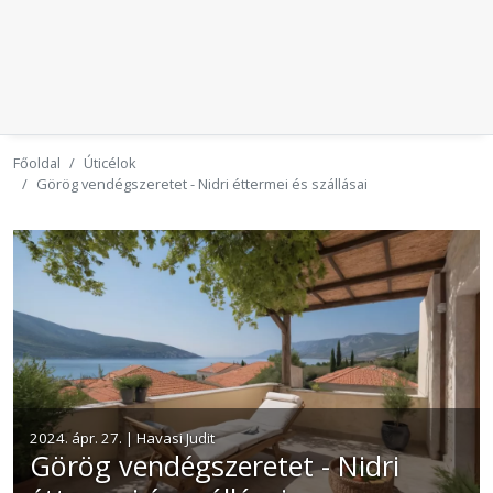
Főoldal
Úticélok
Görög vendégszeretet - Nidri éttermei és szállásai
2024. ápr. 27. | Havasi Judit
Görög vendégszeretet - Nidri