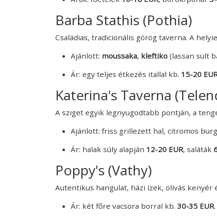
Barba Stathis (Pothia)
Családias, tradicionális görög taverna. A helyie
Ajánlott:
moussaka
,
kleftiko
(lassan sült bá
Ár: egy teljes étkezés itallal kb.
15-20 EUR
Katerina's Taverna (Telen
A sziget egyik legnyugodtabb pontján, a tenge
Ajánlott: friss grillezett hal, citromos bur
Ár: halak súly alapján
12-20 EUR
, saláták
Poppy's (Vathy)
Autentikus hangulat, házi ízek, olívás kenyér 
Ár: két főre vacsora borral kb.
30-35 EUR
.