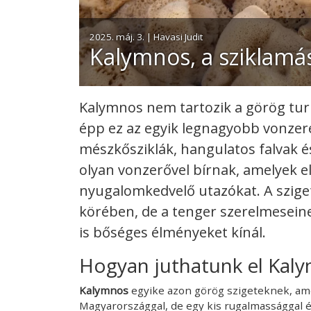
2025. máj. 3. | Havasi Judit
Kalymnos, a sziklamá
Kalymnos nem tartozik a görög turi
épp ez az egyik legnagyobb vonzerej
mészkősziklák, hangulatos falvak 
olyan vonzerővel bírnak, amelyek el
nyugalomkedvelő utazókat. A szige
körében, de a tenger szerelmesein
is bőséges élményeket kínál.
Hogyan juthatunk el Kaly
Kalymnos
egyike azon görög szigeteknek, ame
Magyarországgal, de egy kis rugalmassággal 