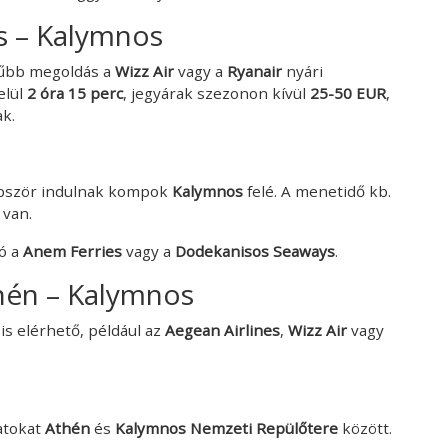
s – Kalymnos
rűbb megoldás a
Wizz Air
vagy a
Ryanair
nyári
elül
2 óra 15 perc
, jegyárak szezonon kívül
25-50 EUR
,
k.
bször indulnak kompok
Kalymnos
felé. A menetidő kb.
 van.
ó a
Anem Ferries
vagy a
Dodekanisos Seaways
.
hén – Kalymnos
 is elérhető, például az
Aegean Airlines
,
Wizz Air
vagy
ratokat
Athén
és
Kalymnos Nemzeti Repülőtere
között.