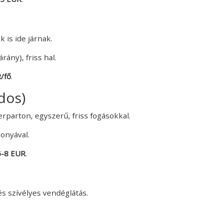
k is ide járnak.
rány), friss hal.
/fő
.
dos)
rparton, egyszerű, friss fogásokkal.
gonyával.
6-8 EUR
.
és szívélyes vendéglátás.