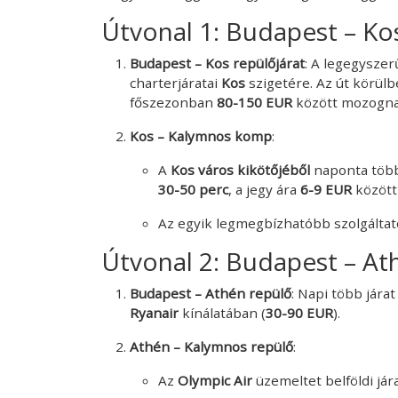
Útvonal 1: Budapest – Ko
Budapest – Kos repülőjárat
: A legegysze
charterjáratai
Kos
szigetére. Az út körülb
főszezonban
80-150 EUR
között mozogna
Kos – Kalymnos komp
:
A
Kos város kikötőjéből
naponta töb
30-50 perc
, a jegy ára
6-9 EUR
között
Az egyik legmegbízhatóbb szolgáltat
Útvonal 2: Budapest – At
Budapest – Athén repülő
: Napi több járat
Ryanair
kínálatában (
30-90 EUR
).
Athén – Kalymnos repülő
:
Az
Olympic Air
üzemeltet belföldi já