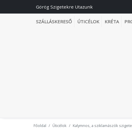
Görög Szigetekre Utazunk
SZÁLLÁSKERESŐ
ÚTICÉLOK
KRÉTA
PR
Főoldal
Úticélok
Kalymnos, a sziklamászók szigete