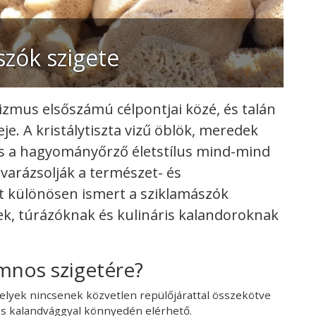
szók szigete
zmus elsőszámú célpontjai közé, és talán
e. A kristálytiszta vizű öblök, meredek
és a hagyományőrző életstílus mind-mind
varázsolják a természet- és
t különösen ismert a sziklamászók
ek, túrázóknak és kulináris kalandoroknak
mnos szigetére?
lyek nincsenek közvetlen repülőjárattal összekötve
és kalandvággyal könnyedén elérhető.