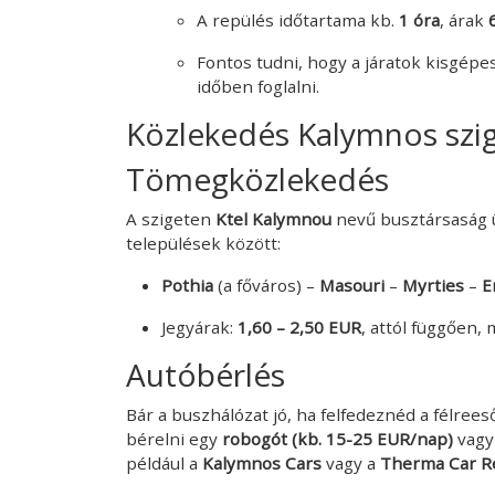
A repülés időtartama kb.
1 óra
, árak
Fontos tudni, hogy a járatok kisgépe
időben foglalni.
Közlekedés Kalymnos szi
Tömegközlekedés
A szigeten
Ktel Kalymnou
nevű busztársaság 
települések között:
Pothia
(a főváros) –
Masouri
–
Myrties
–
E
Jegyárak:
1,60 – 2,50 EUR
, attól függően,
Autóbérlés
Bár a buszhálózat jó, ha felfedeznéd a félre
bérelni egy
robogót (kb. 15-25 EUR/nap)
vag
például a
Kalymnos Cars
vagy a
Therma Car R