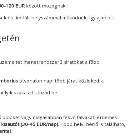
60-120 EUR
között mozognak.
sek és limitált helyszámmal működnek, így ajánlott
getén
üzemeltet menetrendszerű járatokat a főbb
mborios
útvonalon napi több járat közlekedik.
 melyik szakaszt utazod be.
eső öblöket vagy magasabban fekvő falvakat, érdemes
y
kisautót (30-45 EUR/nap)
. Több helyi bérlő is található,
ental
.