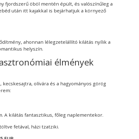
y fjordszerű öböl mentén épült, és valószínűleg a
ebéd után itt kajakkal is bejárhatjuk a környező
ődítmény, ahonnan lélegzetelállító kilátás nyílik a
mantikus helyszín.
 Gasztronómiai élmények
a, kecskesajtra, olívára és a hagyományos görög
erem:
. A kilátás fantasztikus, főleg naplementekor.
öltve fetával, házi tzatziki.
-5 EUR
.