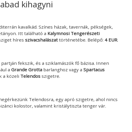
zabad kihagyni
editerrán kavalkád. Színes házak, tavernák, pékségek,
ányon. Itt található a
Kalymnosi Tengerészeti
sziget híres
szivacshalászat
történetébe. Belépő:
4 EUR
.
 partján fekszik, és a sziklamászók fő bázisa. Innen
ául a
Grande Grotta
barlanghoz vagy a
Spartacus
ik a közeli
Telendos
szigetre.
egérkezünk Telendosra, egy apró szigetre, ahol nincs
zánci kolostor, valamint kristálytiszta tenger vár.