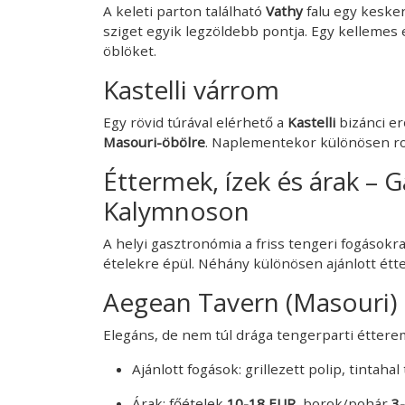
A keleti parton található
Vathy
falu egy kesken
sziget egyik legzöldebb pontja. Egy kellemes 
öblöket.
Kastelli várrom
Egy rövid túrával elérhető a
Kastelli
bizánci er
Masouri-öbölre
. Naplementekor különösen ro
Éttermek, ízek és árak –
Kalymnoson
A helyi gasztronómia a friss tengeri fogásokr
ételekre épül. Néhány különösen ajánlott étt
Aegean Tavern (Masouri)
Elegáns, de nem túl drága tengerparti étterem
Ajánlott fogások: grillezett polip, tintahal t
Árak: főételek
10-18 EUR
, borok/pohár
3