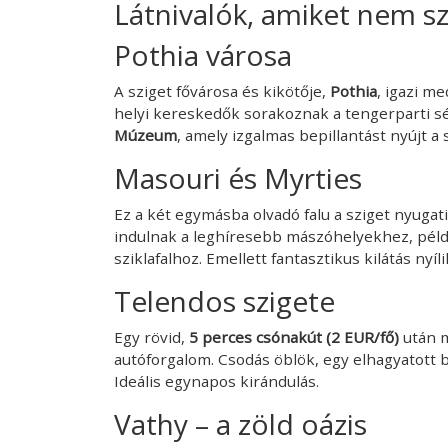
Látnivalók, amiket nem s
Pothia városa
A sziget fővárosa és kikötője,
Pothia
, igazi m
helyi kereskedők sorakoznak a tengerparti sét
Múzeum
, amely izgalmas bepillantást nyújt a 
Masouri és Myrties
Ez a két egymásba olvadó falu a sziget nyugati
indulnak a leghíresebb mászóhelyekhez, péld
sziklafalhoz. Emellett fantasztikus kilátás nyíl
Telendos szigete
Egy rövid,
5 perces csónakút (2 EUR/fő)
után m
autóforgalom. Csodás öblök, egy elhagyatott bi
Ideális egynapos kirándulás.
Vathy – a zöld oázis