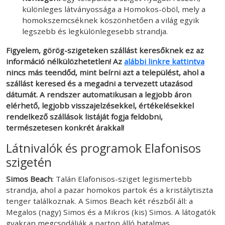
különleges látványossága a Homokos-öböl, mely a
homokszemcséknek köszönhetően a világ egyik
legszebb és legkülönlegesebb strandja.
Figyelem, görög-szigeteken szállást keresőknek ez az
információ nélkülözhetetlen! Az
alábbi linkre kattintva
nincs más teendőd, mint beírni azt a települést, ahol a
szállást keresed és a megadni a tervezett utazásod
dátumát. A rendszer automatikusan a legjobb áron
elérhető, legjobb visszajelzésekkel, értékelésekkel
rendelkező szállások listáját fogja feldobni,
természetesen konkrét árakkal!
Látnivalók és programok Elafonisos
szigetén
Simos Beach
: Talán Elafonisos-sziget legismertebb
strandja, ahol a pazar homokos partok és a kristálytiszta
tenger találkoznak. A Simos Beach két részből áll: a
Megalos (nagy) Simos és a Mikros (kis) Simos. A látogatók
gyakran megcsodálják a parton álló hatalmas