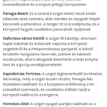
homokdűnéket és a trópusi jellegű környezetet.
Panagia Beach
: Ez a strand a sziget keleti részé kiváló
választás azok számára, akik csendes és nyugodt helyet
keresnek a pihenésre. A tenger itt is kristálytiszta, és a
környező hegyek csodálatos panorámát nyújtanak.
Elafonisos városi kikötő
: A sziget fő kikötője, ahonnan
hajók indulnak és érkeznek naponta a környező
szigetekről és a Peloponnészosz partjairól. A kikötő
területén hangulatos tavernák, üzletek és kávézók
sorakoznak, ahol a látogatók élvezhetik a helyi konyha
ízeit és a görög vendégszeretetet.
Kapodistrias Fortress
: A sziget legkiemelkedő történelmi
látnivalója, mely a sziget északi részén, Panagia falu
közelében található. Ez a középkori erődítmény a XV.
századból származik, és csodálatos kilátást nyújt a
környező vidékre és a tengerre.
Homokos-öböl
: A sziget nyugati partján található ez a