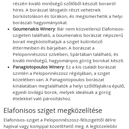
részén kiváló minőségű szőlőből készült borairól
híres. A borászat látogatói részt vehetnek
borkóstoláson és túrákon, és megismerhetik a helyi
borászati hagyományokat.
Goumenakis Winery
: Bár nem közvetlenül Elafonisos-
szigeten található, a Goumenakis borászat népszerű
borait megkóstolhatjuk a sziget különböző
éttermeiben és bárjaiban. A borászat a
Peloponnészosz szívében, Spártában található, és
kiváló minőségű, hagyományos görög borokat készít.
Panagiotopoulos Winery
: Ez a kis családi borászat
szintén a Peloponnészosz régiójában, a sziget
közelében van. A Panagiotopoulos borászat
kínálatában megtalálhatók a helyi szőlőfajtákra épülő,
egyedi ízvilágú borok, melyek ideálisak a görög
ételekkel való párosításhoz.
Elafonisos sziget megközelítése
Elafonisos-sziget a Peloponnészosz-félszigettől délre
hajóval vagy komppal közelíthető meg. A legközelebbi