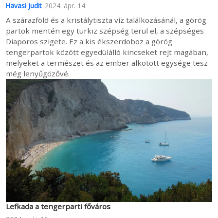
Havasi Judit
2024. ápr. 14.
A szárazföld és a kristálytiszta víz találkozásánál, a görög
partok mentén egy türkiz szépség terül el, a szépséges
Diaporos szigete. Ez a kis ékszerdoboz a görög
tengerpartok között egyedülálló kincseket rejt magában,
melyeket a természet és az ember alkotott egysége tesz
még lenyűgözővé.
Lefkada a tengerparti főváros