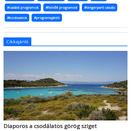
#családi programok
#felnőtt programok
#tengerparti utazás
#borászatok
#programajánló
Cikkajánló
Diaporos a csodálatos görög sziget