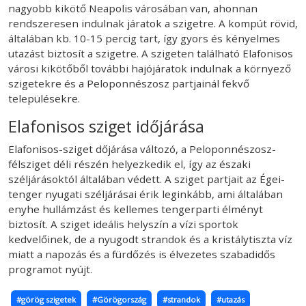
nagyobb kikötő Neapolis városában van, ahonnan
rendszeresen indulnak járatok a szigetre. A kompút rövid,
általában kb. 10-15 percig tart, így gyors és kényelmes
utazást biztosít a szigetre. A szigeten található Elafonisos
városi kikötőből további hajójáratok indulnak a környező
szigetekre és a Peloponnészosz partjainál fekvő
településekre.
Elafonisos sziget időjárása
Elafonisos-sziget dőjárása változó, a Peloponnészosz-
félsziget déli részén helyezkedik el, így az északi
széljárásoktól általában védett. A sziget partjait az Égei-
tenger nyugati széljárásai érik leginkább, ami általában
enyhe hullámzást és kellemes tengerparti élményt
biztosít. A sziget ideális helyszín a vízi sportok
kedvelőinek, de a nyugodt strandok és a kristálytiszta víz
miatt a napozás és a fürdőzés is élvezetes szabadidős
programot nyújt.
#görög szigetek
#Görögország
#strandok
#utazás