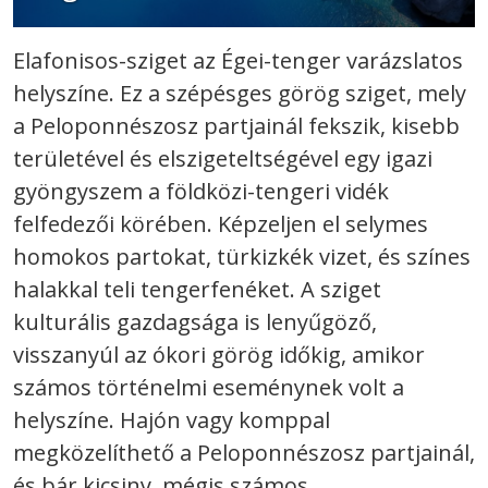
Elafonisos-sziget az Égei-tenger varázslatos
helyszíne. Ez a szépésges görög sziget, mely
a Peloponnészosz partjainál fekszik, kisebb
területével és elszigeteltségével egy igazi
gyöngyszem a földközi-tengeri vidék
felfedezői körében. Képzeljen el selymes
homokos partokat, türkizkék vizet, és színes
halakkal teli tengerfenéket. A sziget
kulturális gazdagsága is lenyűgöző,
visszanyúl az ókori görög időkig, amikor
számos történelmi eseménynek volt a
helyszíne. Hajón vagy komppal
megközelíthető a Peloponnészosz partjainál,
és bár kicsiny, mégis számos