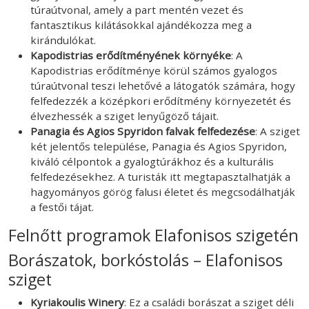
túraútvonal, amely a part mentén vezet és
fantasztikus kilátásokkal ajándékozza meg a
kirándulókat.
Kapodistrias erődítményének környéke
: A
Kapodistrias erődítménye körül számos gyalogos
túraútvonal teszi lehetővé a látogatók számára, hogy
felfedezzék a középkori erődítmény környezetét és
élvezhessék a sziget lenyűgöző tájait.
Panagia és Agios Spyridon falvak felfedezése
: A sziget
két jelentős települése, Panagia és Agios Spyridon,
kiváló célpontok a gyalogtúrákhoz és a kulturális
felfedezésekhez. A turisták itt megtapasztalhatják a
hagyományos görög falusi életet és megcsodálhatják
a festői tájat.
Felnőtt programok Elafonisos szigetén
Borászatok, borkóstolás – Elafonisos
sziget
Kyriakoulis Winery
: Ez a családi borászat a sziget déli