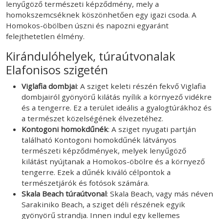
lenyűgöző természeti képződmény, mely a
homokszemcséknek köszönhetően egy igazi csoda. A
Homokos-öbölben úszni és napozni egyaránt
felejthetetlen élmény.
Kirándulóhelyek, túraútvonalak
Elafonisos szigetén
Viglafia dombjai
: A sziget keleti részén fekvő Viglafia
dombjairól gyönyörű kilátás nyílik a környező vidékre
és a tengerre. Ez a terület ideális a gyalogtúrákhoz és
a természet közelségének élvezetéhez.
Kontogoni homokdűnék
: A sziget nyugati partján
található Kontogoni homokdűnék látványos
természeti képződmények, melyek lenyűgöző
kilátást nyújtanak a Homokos-öbölre és a környező
tengerre. Ezek a dűnék kiváló célpontok a
természetjárók és fotósok számára.
Skala Beach túraútvonal
: Skala Beach, vagy más néven
Sarakiniko Beach, a sziget déli részének egyik
gyönyörű strandja. Innen indul egy kellemes