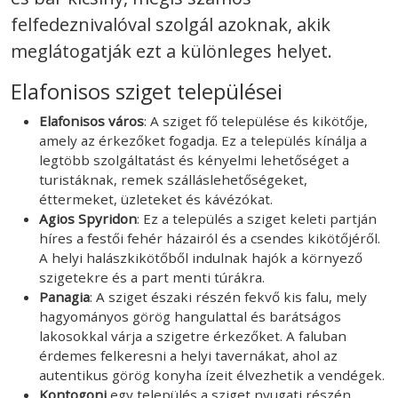
felfedeznivalóval szolgál azoknak, akik
meglátogatják ezt a különleges helyet.
Elafonisos sziget települései
Elafonisos város
: A sziget fő települése és kikötője,
amely az érkezőket fogadja. Ez a település kínálja a
legtöbb szolgáltatást és kényelmi lehetőséget a
turistáknak, remek szálláslehetőségeket,
éttermeket, üzleteket és kávézókat.
Agios Spyridon
: Ez a település a sziget keleti partján
híres a festői fehér házairól és a csendes kikötőjéről.
A helyi halászkikötőből indulnak hajók a környező
szigetekre és a part menti túrákra.
Panagia
: A sziget északi részén fekvő kis falu, mely
hagyományos görög hangulattal és barátságos
lakosokkal várja a szigetre érkezőket. A faluban
érdemes felkeresni a helyi tavernákat, ahol az
autentikus görög konyha ízeit élvezhetik a vendégek.
Kontogoni
egy település a sziget nyugati részén,