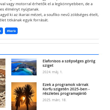
óval vagy motorral érhetők el a legkönnyebben, de a
ges élményt nyújtanak.
gyd ki az ikariai mézet, a soufiko nevű zöldséges ételt,
élet titkának egyik forrását.
a
#Ikaría
Elafonisos a szépséges görög
sziget
2024. máj. 1.
Ezek a programok várnak
Korfu szigetén 2025-ben -
részletes programajánló
2025. márc. 18.