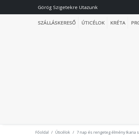
Görög Szigetekre Utazunk
SZÁLLÁSKERESŐ
ÚTICÉLOK
KRÉTA
PR
Főoldal
Úticélok
7 nap és rengeteg élmény Ikaria 