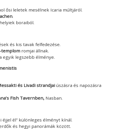
hol ősi leletek mesélnek Icaria múltjáról.
achen
.
helyiek boraiból.
ések és kis tavak felfedezése.
z-templom
romjai állnak.
ia egyik legszebb élménye.
rmenistis
essakti és Livadi strandjai
úszásra és napozásra
na’s Fish Tavernben,
Nasban.
mi éjjel él” különleges élményt kínál.
 erdők és hegyi panorámák között.