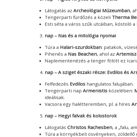
Látogatás az
Archeológiai Múzeumban
, a
Tengerparti fürdőzés a közeli
Therma Be
Esti séta a város szűk utcáiban, kóstoló a 
nap – Nas és a mitológia nyomai
Túra a
Halari-szurdokban
: patakok, vízes
Pihenés a
Nas Beachen
, ahol az
Artemis
Naplementenézés a tenger fölött ez Icar
nap – A sziget északi része: Evdilos és A
Felfedezés
Evdilos
hangulatos falujában.
Tengerparti nap
Armenistis
közelében:
M
ideálisak.
Vacsora egy halétteremben, pl. a híres
An
nap – Hegyi falvak és kolostorok
Látogatás
Christos Rachesben
, a „falu, a
Túra a környékbeli ösvényeken, zöldellő