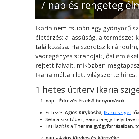
7 nap és rengeteg élm
Ikaría nem csupán egy gyönyörű s
életérzés: a lassúság, a természet 
találkozása. Ha szeretsz kirándulni,
vadregényes strandjait, ősi emlékei
rejtett falvait, miközben megtapasz
Ikaria méltán lett világszerte híres.
1 hetes útiterv Ikaria szig
nap – Érkezés és első benyomások
Érkezés
Agios Kirykosba
,
Ikaria sziget
főv
Séta a kikötőben, vacsora egy helyi taver
Esti lazítás a
Therma gyógyforrásaiban
, 
nap – Agios Kirykos és környéke