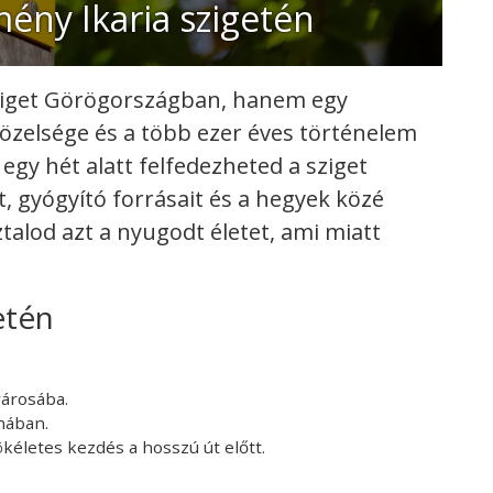
ény Ikaria szigetén
ziget Görögországban, hanem egy
közelsége és a több ezer éves történelem
 egy hét alatt felfedezheted a sziget
t, gyógyító forrásait és a hegyek közé
talod azt a nyugodt életet, ami miatt
etén
árosába.
nában.
tökéletes kezdés a hosszú út előtt.