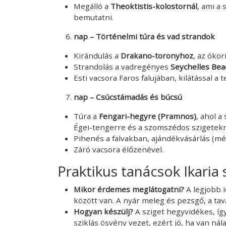
Megálló a
Theoktistis-kolostornál
, ami a 
bemutatni.
nap – Történelmi túra és vad strandok
Kirándulás a
Drakano-toronyhoz
, az óko
Strandolás a vadregényes
Seychelles Be
Esti vacsora Faros falujában, kilátással a 
nap – Csúcstámadás és búcsú
Túra a
Fengari-hegyre (Pramnos)
, ahol a
Égei-tengerre és a szomszédos szigetekr
Pihenés a falvakban, ajándékvásárlás (mé
Záró vacsora élőzenével.
Praktikus tanácsok Ikaria
Mikor érdemes meglátogatni?
A legjobb 
között van. A nyár meleg és pezsgő, a tav
Hogyan készülj?
A sziget hegyvidékes, íg
sziklás ösvény vezet, ezért jó, ha van nál