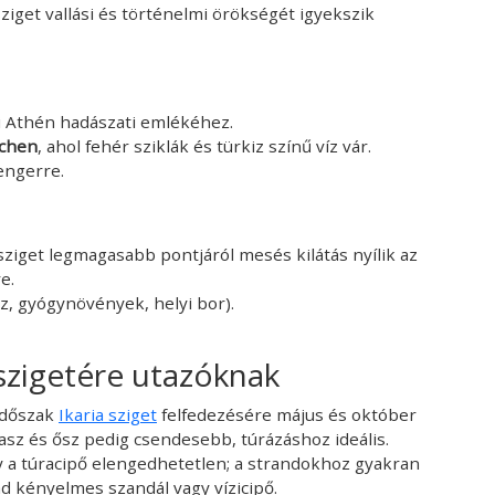
sziget vallási és történelmi örökségét igyekszik
ri Athén hadászati emlékéhez.
achen
, ahol fehér sziklák és türkiz színű víz vár.
tengerre.
 sziget legmagasabb pontjáról mesés kilátás nyílik az
e.
z, gyógynövények, helyi bor).
 szigetére utazóknak
időszak
Ikaria sziget
felfedezésére május és október
asz és ősz pedig csendesebb, túrázáshoz ideális.
y a túracipő elengedhetetlen; a strandokhoz gyakran
ad kényelmes szandál vagy vízicipő.