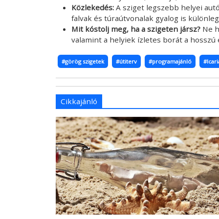
Közlekedés:
A sziget legszebb helyei aut
falvak és túraútvonalak gyalog is különle
Mit kóstolj meg, ha a szigeten jársz?
Ne ha
valamint a helyiek ízletes borát a hosszú 
#görög szigetek
#útiterv
#programajánló
#Icari
Cikkajánló