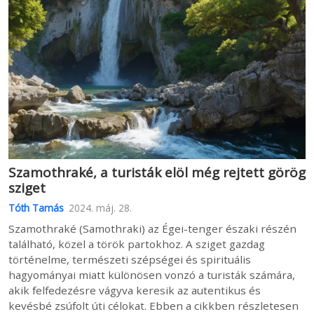
Szamothraké, a turisták elöl még rejtett görög
sziget
Tóth Tamás
2024. máj. 28.
Szamothraké (Samothraki) az Égei-tenger északi részén
található, közel a török partokhoz. A sziget gazdag
történelme, természeti szépségei és spirituális
hagyományai miatt különösen vonzó a turisták számára,
akik felfedezésre vágyva keresik az autentikus és
kevésbé zsúfolt úti célokat. Ebben a cikkben részletesen