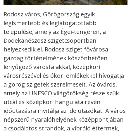
Rodosz város, Görögország egyik
legismertebb és leglátogatottabb
települése, amely az Égei-tengeren, a
Dodekanészosz szigetcsoportban
helyezkedik el. Rodosz sziget fővárosa
gazdag történelmének köszönhetően
lenyűgöző városfalakkal, középkori
városrészével és ókori emlékekkel hívogatja
a görög szigetek szerelmeseit. Az óváros,
amely az UNESCO világörökség része szűk
utcái és középkori hangulata révén
időutazásra invitálja az ide utazókat. A város
népszerű nyaralóhelyének középpontjában
a csodálatos strandok, a vibráló éttermek,