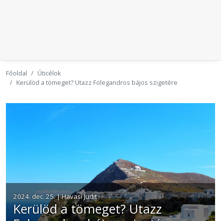
Főoldal
Úticélok
Kerülöd a tömeget? Utazz Folegandros bájos szigetére
2024. dec. 25. | Havasi Judit
Kerülöd a tömeget? Utazz