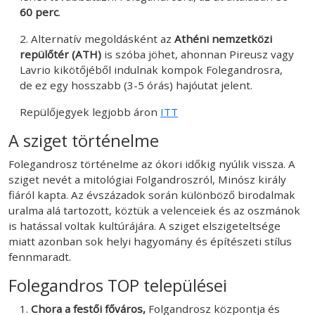
60 perc
.
2. Alternatív megoldásként az
Athéni nemzetközi
repülőtér (ATH)
is szóba jöhet, ahonnan Pireusz vagy
Lavrio kikötőjéből indulnak kompok Folegandrosra,
de ez egy hosszabb (3-5 órás) hajóutat jelent.
Repülőjegyek legjobb áron
ITT
A sziget történelme
Folegandrosz történelme az ókori időkig nyúlik vissza. A
sziget nevét a mitológiai Folgandroszról, Minósz király
fiáról kapta. Az évszázadok során különböző birodalmak
uralma alá tartozott, köztük a velenceiek és az oszmánok
is hatással voltak kultúrájára. A sziget elszigeteltsége
miatt azonban sok helyi hagyomány és építészeti stílus
fennmaradt.
Folegandros TOP települései
Chora a festői főváros,
Folgandrosz központja és