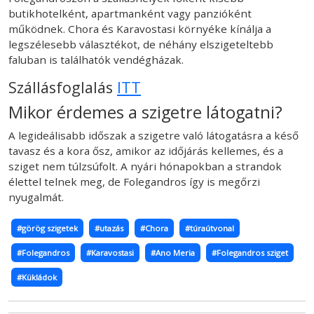
butikhotelként, apartmanként vagy panzióként
működnek. Chora és Karavostasi környéke kínálja a
legszélesebb választékot, de néhány elszigeteltebb
faluban is találhatók vendégházak.
Szállásfoglalás
ITT
Mikor érdemes a szigetre látogatni?
A legideálisabb időszak a szigetre való látogatásra a késő
tavasz és a kora ősz, amikor az időjárás kellemes, és a
sziget nem túlzsúfolt. A nyári hónapokban a strandok
élettel telnek meg, de Folegandros így is megőrzi
nyugalmát.
#görög szigetek
#utazás
#Chora
#túraútvonal
#Folegandros
#Karavostasi
#Ano Meria
#Folegandros sziget
#Kükládok