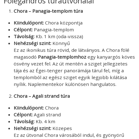
Folegandros túraútvonalai
Chora – Panagia-templom túra
Kiindulópont:
Chora központja
Célpont:
Panagia-templom
Távolság:
Kb. 1 km (oda-vissza)
Nehézségi szint:
Könnyű
Ez az ikonikus túra rövid, de látványos. A Chora fölé
magasodó
Panagia-templomhoz
egy kanyargós köves
ösvény vezet fel. Az út mentén a sziget jellegzetes
tája és az Égei-tenger panorámája tárul fel, míg a
templomból az egész sziget egyik legjobb kilátása
nyílik. Naplementekor különösen hangulatos.
Chora – Agali strand túra
Kiindulópont:
Chora
Célpont:
Agali strand
Távolság:
Kb. 4 km
Nehézségi szint:
Közepes
Ez az útvonal Chora városából indul, és gyönyörű