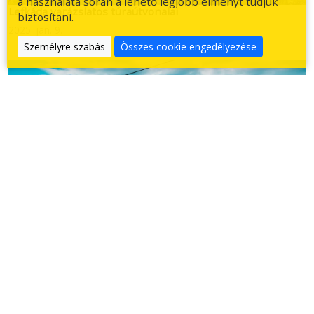
a használata során a lehető legjobb élményt tudjuk
Lefkáda varázslatos túraútvonalai
biztosítani.
2025. jan. 9.
Személyre szabás
Összes cookie engedélyezése
Fedezd fel túrázás közben Thassos sziget gyönyörű tájait
2025. ápr. 12.