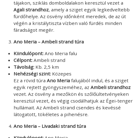
tájakon, sziklás domboldalakon keresztül vezet a
Agali strandhoz
, amely a sziget egyik legkedveltebb
fürdőhelye. Az ösvény időnként meredek, de az út
végén a kristálytiszta vízben való fürdés minden
fáradságot megér.
Ano Meria – Ambeli strand túra
Kiindulópont:
Ano Meria falu
Célpont:
Ambeli strand
Távolság:
Kb. 2,5 km
Nehézségi szint:
Közepes
Ez a rövid túra
Ano Meria
falujából indul, és a sziget
egyik rejtett gyöngyszeméhez, az
Ambeli strandhoz
vezet. Az ösvény a mezőkön és szőlőültetvényeken
keresztül vezet, és végig csodálhatjuk az Égei-tenger
hullámait. Az Ambeli strand csendes és kevéssé
látogatott, tökéletes a pihenésre.
Ano Meria – Livadaki strand túra
Kiindulópont:
Ano Meria