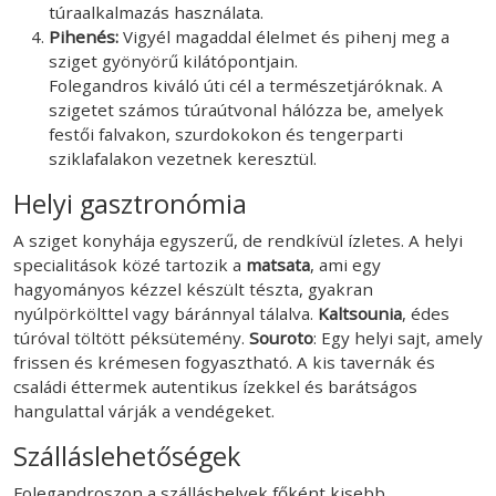
túraalkalmazás használata.
Pihenés:
Vigyél magaddal élelmet és pihenj meg a
sziget gyönyörű kilátópontjain.
Folegandros kiváló úti cél a természetjáróknak. A
szigetet számos túraútvonal hálózza be, amelyek
festői falvakon, szurdokokon és tengerparti
sziklafalakon vezetnek keresztül.
Helyi gasztronómia
A sziget konyhája egyszerű, de rendkívül ízletes. A helyi
specialitások közé tartozik a
matsata
, ami egy
hagyományos kézzel készült tészta, gyakran
nyúlpörkölttel vagy báránnyal tálalva.
Kaltsounia
, édes
túróval töltött péksütemény.
Souroto
: Egy helyi sajt, amely
frissen és krémesen fogyasztható. A kis tavernák és
családi éttermek autentikus ízekkel és barátságos
hangulattal várják a vendégeket.
Szálláslehetőségek
Folegandroszon a szálláshelyek főként kisebb