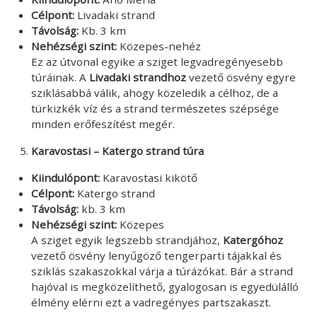
Célpont:
Livadaki strand
Távolság:
Kb. 3 km
Nehézségi szint:
Közepes-nehéz
Ez az útvonal egyike a sziget legvadregényesebb
túráinak. A
Livadaki strandhoz
vezető ösvény egyre
sziklásabbá válik, ahogy közeledik a célhoz, de a
türkizkék víz és a strand természetes szépsége
minden erőfeszítést megér.
Karavostasi – Katergo strand túra
Kiindulópont:
Karavostasi kikötő
Célpont:
Katergo strand
Távolság:
kb. 3 km
Nehézségi szint:
Közepes
A sziget egyik legszebb strandjához,
Katergóhoz
vezető ösvény lenyűgöző tengerparti tájakkal és
sziklás szakaszokkal várja a túrázókat. Bár a strand
hajóval is megközelíthető, gyalogosan is egyedülálló
élmény elérni ezt a vadregényes partszakaszt.