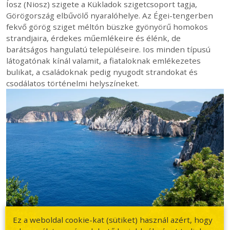
Íosz (Niosz) szigete a Kükladok szigetcsoport tagja,
Görögország elbűvölő nyaralóhelye. Az Égei-tengerben
fekvő görög sziget méltón büszke gyönyörű homokos
strandjaira, érdekes műemlékeire és élénk, de
barátságos hangulatú településeire. Ios minden típusú
látogatónak kínál valamit, a fiataloknak emlékezetes
bulikat, a családoknak pedig nyugodt strandokat és
csodálatos történelmi helyszíneket.
Ez a weboldal cookie-kat (sütiket) használ azért, hogy