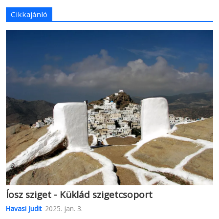
Cikkajánló
Íosz sziget - Küklád szigetcsoport
Havasi Judit
2025. jan. 3.