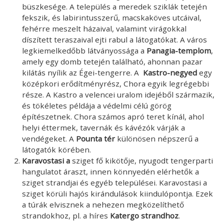
büszkesége. A település a meredek sziklák tetején
fekszik, és labirintusszerű, macskaköves utcáival,
fehérre meszelt házaival, valamint virágokkal
díszített teraszaival ejti rabul a látogatókat. A város
legkiemelkedőbb látványossága a
Panagia-templom
,
amely egy domb tetején található, ahonnan pazar
kilátás nyílik az Égei-tengerre. A
Kastro-negyed
egy
középkori erődítményrész, Chora egyik legrégebbi
része. A Kastro a velencei uralom idejéből származik,
és tökéletes példája a védelmi célú görög
építészetnek. Chora számos apró teret kínál, ahol
helyi éttermek, tavernák és kávézók várják a
vendégeket. A
Pounta tér
különösen népszerű a
látogatók körében.
Karavostasi a
sziget fő kikötője, nyugodt tengerparti
hangulatot áraszt, innen könnyedén elérhetők a
sziget strandjai és egyéb települései. Karavostasi a
sziget körüli hajós kirándulások kiindulópontja. Ezek
a túrák elvisznek a nehezen megközelíthető
strandokhoz, pl. a híres
Katergo strandhoz
.