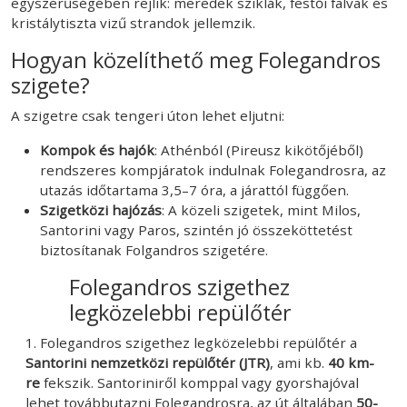
egyszerűségében rejlik: meredek sziklák, festői falvak és
kristálytiszta vizű strandok jellemzik.
Hogyan közelíthető meg Folegandros
szigete?
A szigetre csak tengeri úton lehet eljutni:
Kompok és hajók
: Athénból (Pireusz kikötőjéből)
rendszeres kompjáratok indulnak Folegandrosra, az
utazás időtartama 3,5–7 óra, a járattól függően.
Szigetközi hajózás
: A közeli szigetek, mint Milos,
Santorini vagy Paros, szintén jó összeköttetést
biztosítanak Folgandros szigetére.
Folegandros szigethez
legközelebbi repülőtér
1. Folegandros szigethez legközelebbi repülőtér a
Santorini nemzetközi repülőtér (JTR)
, ami kb.
40 km-
re
fekszik. Santoriniről komppal vagy gyorshajóval
lehet továbbutazni Folegandrosra, az út általában
50-