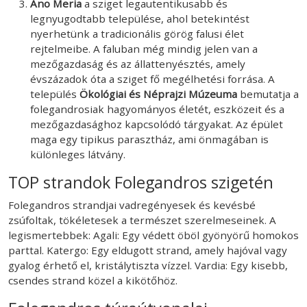
Ano Meria
a sziget legautentikusabb és
legnyugodtabb települése, ahol betekintést
nyerhetünk a tradicionális görög falusi élet
rejtelmeibe. A faluban még mindig jelen van a
mezőgazdaság és az állattenyésztés, amely
évszázadok óta a sziget fő megélhetési forrása. A
település
Ökológiai és Néprajzi Múzeuma
bemutatja a
folegandrosiak hagyományos életét, eszközeit és a
mezőgazdasághoz kapcsolódó tárgyakat. Az épület
maga egy tipikus parasztház, ami önmagában is
különleges látvány.
TOP strandok Folegandros szigetén
Folegandros strandjai vadregényesek és kevésbé
zsúfoltak, tökéletesek a természet szerelmeseinek. A
legismertebbek: Agali: Egy védett öböl gyönyörű homokos
parttal. Katergo: Egy eldugott strand, amely hajóval vagy
gyalog érhető el, kristálytiszta vízzel. Vardia: Egy kisebb,
csendes strand közel a kikötőhöz.