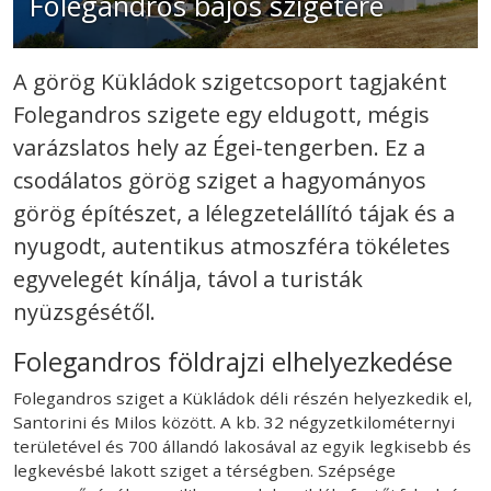
Folegandros bájos szigetére
A görög Kükládok szigetcsoport tagjaként
Folegandros szigete egy eldugott, mégis
varázslatos hely az Égei-tengerben. Ez a
csodálatos görög sziget a hagyományos
görög építészet, a lélegzetelállító tájak és a
nyugodt, autentikus atmoszféra tökéletes
egyvelegét kínálja, távol a turisták
nyüzsgésétől.
Folegandros földrajzi elhelyezkedése
Folegandros sziget a Kükládok déli részén helyezkedik el,
Santorini és Milos között. A kb. 32 négyzetkilométernyi
területével és 700 állandó lakosával az egyik legkisebb és
legkevésbé lakott sziget a térségben. Szépsége