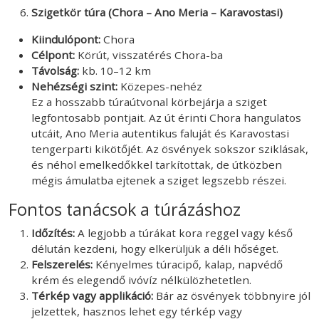
Szigetkör túra (Chora – Ano Meria – Karavostasi)
Kiindulópont:
Chora
Célpont:
Körút, visszatérés Chora-ba
Távolság:
kb. 10–12 km
Nehézségi szint:
Közepes-nehéz
Ez a hosszabb túraútvonal körbejárja a sziget
legfontosabb pontjait. Az út érinti Chora hangulatos
utcáit, Ano Meria autentikus faluját és Karavostasi
tengerparti kikötőjét. Az ösvények sokszor sziklásak,
és néhol emelkedőkkel tarkítottak, de útközben
mégis ámulatba ejtenek a sziget legszebb részei.
Fontos tanácsok a túrázáshoz
Időzítés:
A legjobb a túrákat kora reggel vagy késő
délután kezdeni, hogy elkerüljük a déli hőséget.
Felszerelés:
Kényelmes túracipő, kalap, napvédő
krém és elegendő ivóvíz nélkülözhetetlen.
Térkép vagy applikáció:
Bár az ösvények többnyire jól
jelzettek, hasznos lehet egy térkép vagy