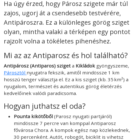
Ha úgy érzed, hogy Párosz szigete már túl
zajos, ugorj át a csendesebb testvérére,
Antipároszra. Ez a különleges görög sziget
olyan, mintha valaki a térképen egy pontot
rajzolt volna a tökéletes pihenéshez.
Mi az az Antiparosz és hol található?
Antipárosz (Antiparos) sziget
a
Kikládok
gyöngyszeme,
Párosztól
nyugatra fekszik, amitől mindössze 1 km
hosszú tenger választja el. Ez a kis sziget (kb. 35 km²) a
nyugalom, természet és autentikus görög életérzés
kedvelőinek valódi paradicsoma.
Hogyan juthatsz el oda?
Pounta kikötőből
(Parosz nyugati partjáról)
mindössze 7 percre van komppal Antiparosz
fővárosa Chora. A kompok egész nap közlekednek,
30 percenként. Autót, robogót, biciklit is vihetsz