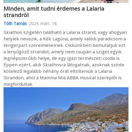
Minden, amit tudni érdemes a Lalaria
strandról
Tóth Tamás
2024. márc. 18.
Skiathos szigetén található a Lalaria strand, vagy ahogyan
helyiek nevezik, a Kék Lagúna, amely valódi paradicsom a
tengerpart szerelmeseinek. Cikkünkben bemutatjuk ezt
a lenyűgöző strandot, amely nem csupán a sziget egyik
legnépszerűbb helye, de egy igazi természeti csoda is.
Éppen ezért, akik Skiathosra látogatnak, azoknak szinte
kötelező legalább néhány órát eltölteniük a Lalaria
Strandon, ahol a Mamma Mia ABBA musical szereplői is
megfordultak.