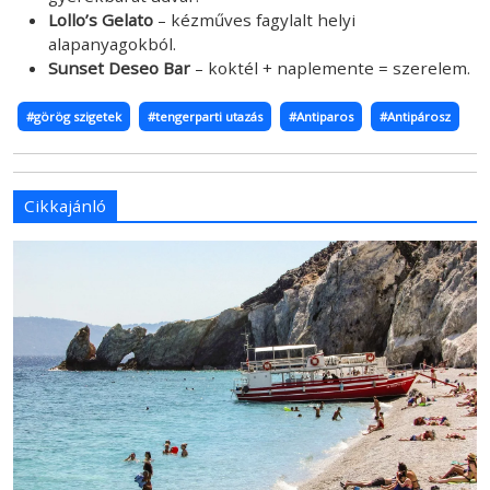
Lollo’s Gelato
– kézműves fagylalt helyi
alapanyagokból.
Sunset Deseo Bar
– koktél + naplemente = szerelem.
#görög szigetek
#tengerparti utazás
#Antiparos
#Antipárosz
Cikkajánló