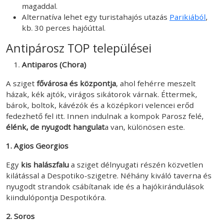
magaddal.
Alternatíva lehet egy turistahajós utazás
Parikiából
,
kb. 30 perces hajóúttal.
Antipárosz TOP települései
Antiparos (Chora)
A sziget
fővárosa és központja
, ahol fehérre meszelt
házak, kék ajtók, virágos sikátorok várnak. Éttermek,
bárok, boltok, kávézók és a középkori velencei erőd
fedezhető fel itt. Innen indulnak a kompok Parosz felé,
élénk, de nyugodt hangulat
a van, különösen este.
1. Agios Georgios
Egy
kis halászfalu
a sziget délnyugati részén közvetlen
kilátással a Despotiko-szigetre. Néhány kiváló taverna és
nyugodt strandok csábítanak ide és a hajókirándulások
kiindulópontja Despotikóra.
2. Soros