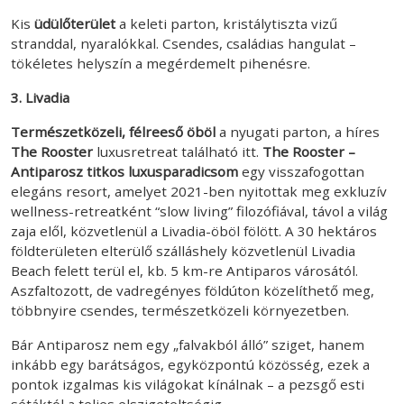
Kis
üdülőterület
a keleti parton, kristálytiszta vizű
stranddal, nyaralókkal. Csendes, családias hangulat –
tökéletes helyszín a megérdemelt pihenésre.
3. Livadia
Természetközeli, félreeső öböl
a nyugati parton, a híres
The Rooster
luxusretreat található itt.
The Rooster –
Antiparosz titkos luxusparadicsom
egy visszafogottan
elegáns resort, amelyet 2021-ben nyitottak meg exkluzív
wellness-retreatként “slow living” filozófiával, távol a világ
zaja elől, közvetlenül a Livadia-öböl fölött. A 30 hektáros
földterületen elterülő szálláshely közvetlenül Livadia
Beach felett terül el, kb. 5 km-re Antiparos városától.
Aszfaltozott, de vadregényes földúton közelíthető meg,
többnyire csendes, természetközeli környezetben.
Bár Antiparosz nem egy „falvakból álló” sziget, hanem
inkább egy barátságos, egyközpontú közösség, ezek a
pontok izgalmas kis világokat kínálnak – a pezsgő esti
sétáktól a teljes elszigeteltségig.