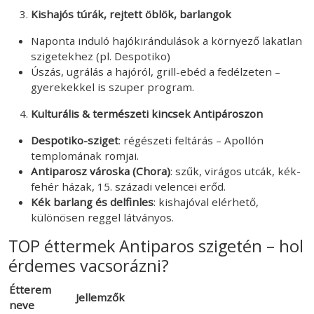
Kishajós túrák, rejtett öblök, barlangok
Naponta induló hajókirándulások a környező lakatlan
szigetekhez (pl. Despotiko)
Úszás, ugrálás a hajóról, grill-ebéd a fedélzeten –
gyerekekkel is szuper program.
Kulturális & természeti kincsek Antipároszon
Despotiko-sziget
: régészeti feltárás – Apollón
templomának romjai.
Antiparosz városka (Chora)
: szűk, virágos utcák, kék-
fehér házak, 15. századi velencei erőd.
Kék barlang és delfinles
: kishajóval elérhető,
különösen reggel látványos.
TOP éttermek Antiparos szigetén – hol
érdemes vacsorázni?
Étterem
Jellemzők
neve