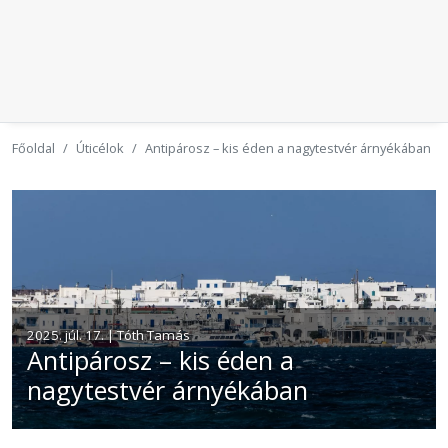
Főoldal
Úticélok
Antipárosz – kis éden a nagytestvér árnyékában
2025. júl. 17. | Tóth Tamás
Antipárosz – kis éden a
nagytestvér árnyékában