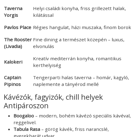
Taverna
Helyi családi konyha, friss grillezett halak,
Yorgis
kilátással
Pavlos Place
Régies hangulat, házi muszaka, finom borok
The Rooster
Fine dining a természet közepén – luxus,
(Livadia)
elvonulás
Kreatív mediterrán konyha, romantikus
Kalokeri
kerthelyiség
Captain
Tengerparti halas taverna – homár, kagyló,
Pipinos
naplemente a tányérod mellé
Kávézók, fagyizók, chill helyek
Antipároszon
Boogaloo
– modern, bohém kávézó speciális kávéval,
reggelivel.
Tabula Rasa
– görög kávék, friss narancslé,
gyerekbarát udvar.