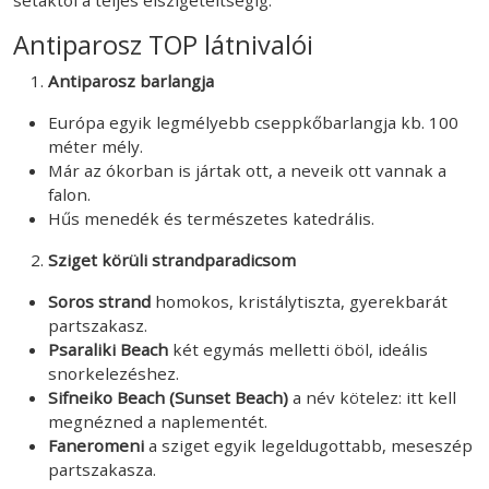
Antiparosz TOP látnivalói
Antiparosz barlangja
Európa egyik legmélyebb cseppkőbarlangja kb. 100
méter mély.
Már az ókorban is jártak ott, a neveik ott vannak a
falon.
Hűs menedék és természetes katedrális.
Sziget körüli strandparadicsom
Soros strand
homokos, kristálytiszta, gyerekbarát
partszakasz.
Psaraliki Beach
két egymás melletti öböl, ideális
snorkelezéshez.
Sifneiko Beach (Sunset Beach)
a név kötelez: itt kell
megnézned a naplementét.
Faneromeni
a sziget egyik legeldugottabb, meseszép
partszakasza.