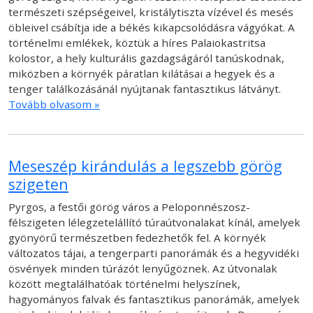
természeti szépségeivel, kristálytiszta vízével és mesés
öbleivel csábítja ide a békés kikapcsolódásra vágyókat. A
történelmi emlékek, köztük a híres Palaiokastritsa
kolostor, a hely kulturális gazdagságáról tanúskodnak,
miközben a környék páratlan kilátásai a hegyek és a
tenger találkozásánál nyújtanak fantasztikus látványt.
Tovább olvasom »
Meseszép kirándulás a legszebb görög
szigeten
Pyrgos, a festői görög város a Peloponnészosz-
félszigeten lélegzetelállító túraútvonalakat kínál, amelyek
gyönyörű természetben fedezhetők fel. A környék
változatos tájai, a tengerparti panorámák és a hegyvidéki
ösvények minden túrázót lenyűgöznek. Az útvonalak
között megtalálhatóak történelmi helyszínek,
hagyományos falvak és fantasztikus panorámák, amelyek