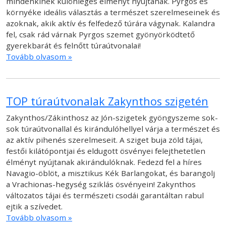
mindenkinek különleges élményt nyújtanak. Pyrgos és
környéke ideális választás a természet szerelmeseinek és
azoknak, akik aktív és felfedező túrára vágynak. Kalandra
fel, csak rád várnak Pyrgos szemet gyönyörködtető
gyerekbarát és felnőtt túraútvonalai!
Tovább olvasom »
TOP túraútvonalak Zakynthos szigetén
Zakynthos/Zákinthosz az Jón-szigetek gyöngyszeme sok-
sok túraútvonallal és kirándulóhellyel várja a természet és
az aktív pihenés szerelmeseit. A sziget buja zöld tájai,
festői kilátópontjai és eldugott ösvényei felejthetetlen
élményt nyújtanak akirándulóknak. Fedezd fel a híres
Navagio-öblöt, a misztikus Kék Barlangokat, és barangolj
a Vrachionas-hegység sziklás ösvényein! Zakynthos
változatos tájai és természeti csodái garantáltan rabul
ejtik a szívedet.
Tovább olvasom »