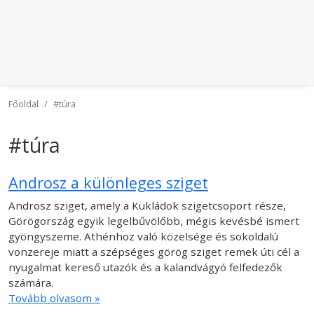
Főoldal
#túra
#túra
Androsz a különleges sziget
Androsz sziget, amely a Kükládok szigetcsoport része,
Görögország egyik legelbűvölőbb, mégis kevésbé ismert
gyöngyszeme. Athénhoz való közelsége és sokoldalú
vonzereje miatt a szépséges görög sziget remek úti cél a
nyugalmat kereső utazók és a kalandvágyó felfedezők
számára.
Tovább olvasom »