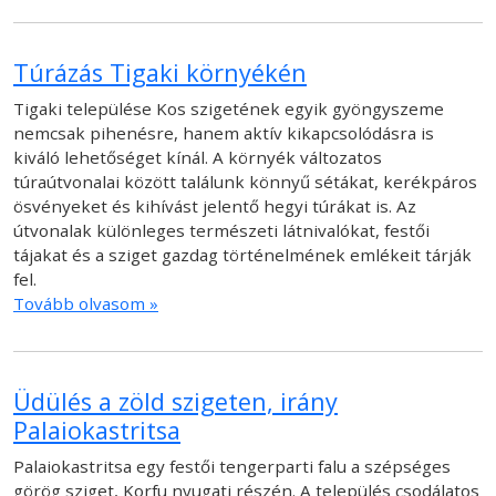
Túrázás Tigaki környékén
Tigaki települése Kos szigetének egyik gyöngyszeme
nemcsak pihenésre, hanem aktív kikapcsolódásra is
kiváló lehetőséget kínál. A környék változatos
túraútvonalai között találunk könnyű sétákat, kerékpáros
ösvényeket és kihívást jelentő hegyi túrákat is. Az
útvonalak különleges természeti látnivalókat, festői
tájakat és a sziget gazdag történelmének emlékeit tárják
fel.
Tovább olvasom »
Üdülés a zöld szigeten, irány
Palaiokastritsa
Palaiokastritsa egy festői tengerparti falu a szépséges
görög sziget, Korfu nyugati részén. A település csodálatos