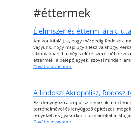
#éttermek
Élelmiszer és éttermi árak, u
Amikor kitaláljuk, hogy márpedig Rodoszra meg
vagyunk, hogy majd úgyis lesz valahogy. Pers
alábbiakban, ha mégis előre szeretnél tervez
éttermek, a belépőjegyek, szóval minden, ami
Tovább olvasom »
A lindoszi Akropolisz, Rodosz 
Ez a lenyűgöző akropolisz nemcsak a történel
történelmével és lenyűgöző építészeti megold
tényeket, és gyakorlati információkat a látog
Tovább olvasom »