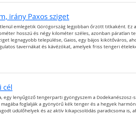
, irány Paxos sziget
tlenül emlegetik Görögország legjobban őrzött titkaként. Ez a
ilométer hosszú és négy kilométer széles, azonban páratlan te
iget legnagyobb települése, Gaios, egy bájos kikötőváros, ah
latos tavernákat és kávézókat, amelyek friss tengeri ételeket
 cél
sa, egy lenyűgöző tengerparti gyöngyszem a Dodekanészosz-sz
ai magába foglalják a gyönyörű kék tenger és a hegyek harmóniá
dt üdülőhelyek és az aktív kikapcsolódás paradicsoma is, ah