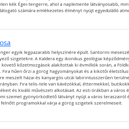
elen kék Égei-tengerre, ahol a naplemente látványosabb, mint
látogató számára emlékezetes élményt nyújt egyedülálló atmos
rosa
i-tenger egyik legpazarabb helyszínére épült. Santorini mese
yező szigetekre. A Kaldera egy ikonikus geológiai képződmény, 
t követő kőzetmozgások alakítottak ki évmilliók során, a Föld
ja. Fira hűen őrzi a görög hagyományokat és a kikötői életstí
rre meszelt házai és kanyargós utcái labirintusszerűen terüln
ányban. Fira telis-tele van kávézókkal, éttermekkel, butikokk
keit és kiváló művészeti alkotásait. Az esti órákban a város
 ami szemet gyönyörködtető látványt nyújt a város teraszairól 
s felnőtt programokkal várja a görög szigetek szerelmeseit.