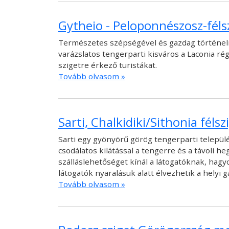
Gytheio - Peloponnészosz-féls
Természetes szépségével és gazdag történelmi
varázslatos tengerparti kisváros a Laconia ré
szigetre érkező turistákat.
Tovább olvasom »
Sarti, Chalkidiki/Sithonia félsz
Sarti egy gyönyörű görög tengerparti település 
csodálatos kilátással a tengerre és a távoli he
szálláslehetőséget kínál a látogatóknak, hag
látogatók nyaralásuk alatt élvezhetik a helyi
Tovább olvasom »