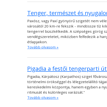
Tenger, természet és nyugalom
Paxósz, vagy Paxí gyönyörű szigetét nem véle
városától 20 km-re fekszik - mindössze tíz k
tengerrel büszkélkedik. A szépséges görög sz
vendégszeretetet, miközben felfedezik a hangu
étlapjaikon.
Tovább olvasom »
Pigadia a festői tengerparti úti
Pigadia, Kárpátosz (Karpathos) sziget főváro
történelmi örökséggel és lélegzetelállító tájj
kereskedelmi központja, hanem egyben a nyugo
ritmusát és különleges varázsát."
Tovább olvasom »