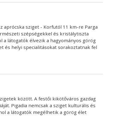
z aprócska sziget - Korfutól 11 km-re Parga
rmészeti szépségekkel és kristálytiszta
ol a látogatók élvezik a hagyományos görög
 és helyi specialitásokat sorakoztatnak fel
igetek között. A festői kikötőváros gazdag
ját. Pigadia nemcsak a sziget kulturális és
ol a látogatók megélhetik a görög élet