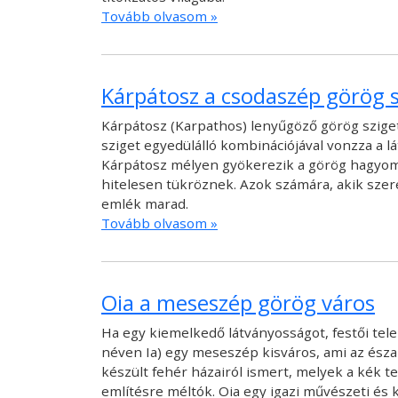
Tovább olvasom »
Kárpátosz a csodaszép görög s
Kárpátosz (Karpathos) lenyűgöző görög sziget
sziget egyedülálló kombinációjával vonzza a lá
Kárpátosz mélyen gyökerezik a görög hagyomán
hitelesen tükröznek. Azok számára, akik szer
emlék marad.
Tovább olvasom »
Oia a meseszép görög város
Ha egy kiemelkedő látványosságot, festői tele
néven Ia) egy meseszép kisváros, ami az észak
készült fehér házairól ismert, melyek a kék te
említésre méltók. Oia egy igazi művészeti és 