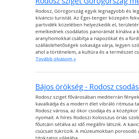
Rodosz sziget Görögország m
Rodosz, Görögország egyik legnagyobb és leg
kíváncsi turistát. Az Égei-tenger közepén fek
partvidék közelében helyezkedik el, terület
emelkednek csodálatos panorámát kínálva a kör
aranyhomokkal csábítja a napozókat és a fürd
szálláslehetőségek sokasága várja, legyen szó
ahol a történelem, a kultúra és a természet c
Tovább olvasom »
Bájos örökség - Rodosz csodás
Rodosz sziget fővárosában mediterrán fények 
kavalkádja és a modern élet vibráló ritmusa ta
Rodosz városa, az ókor csodája és a középkor
nyomait. A híres Rodoszi Kolosszus óriás szo
főutcáin sétálva az idő megállni látszik. A k
csúcsait tükrözik. A múzeumokban porosodó an
titokzatos világába.