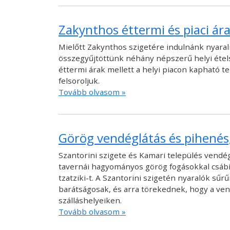
Zakynthos éttermi és piaci ár
Mielőtt Zakynthos szigetére indulnánk nyaral
összegyűjtöttünk néhány népszerű helyi étels
éttermi árak mellett a helyi piacon kapható t
felsoroljuk.
Tovább olvasom »
Görög vendéglátás és pihenés,
Szantorini szigete és Kamari település vendég
tavernái hagyományos görög fogásokkal csábítj
tzatziki-t. A Szantorini szigetén nyaralók sű
barátságosak, és arra törekednek, hogy a ve
szálláshelyeiken.
Tovább olvasom »