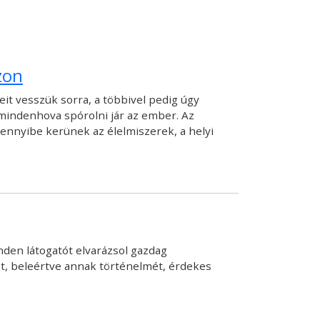
zon
eit vesszük sorra, a többivel pedig úgy
 mindenhova spórolni jár az ember. Az
ennyibe kerünek az élelmiszerek, a helyi
den látogatót elvarázsol gazdag
zt, beleértve annak történelmét, érdekes