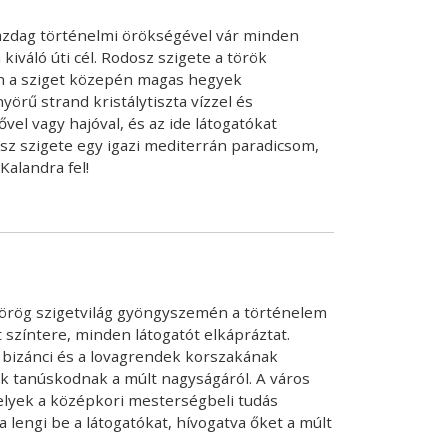
azdag történelmi örökségével vár minden
iváló úti cél. Rodosz szigete a török
en a sziget közepén magas hegyek
örű strand kristálytiszta vízzel és
el vagy hajóval, és az ide látogatókat
osz szigete egy igazi mediterrán paradicsom,
Kalandra fel!
 görög szigetvilág gyöngyszemén a történelem
t színtere, minden látogatót elkápráztat.
 bizánci és a lovagrendek korszakának
ek tanúskodnak a múlt nagyságáról. A város
 melyek a középkori mesterségbeli tudás
lengi be a látogatókat, hívogatva őket a múlt