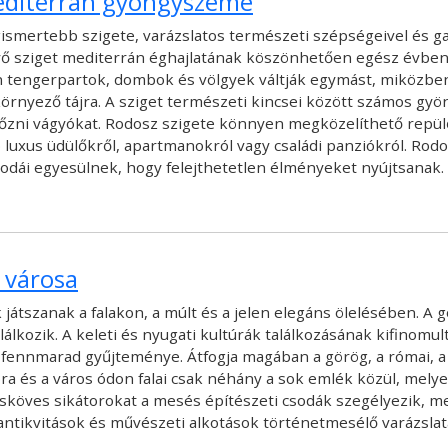
editerrán gyöngyszeme
ismertebb szigete, varázslatos természeti szépségeivel és g
vő sziget mediterrán éghajlatának köszönhetően egész évben k
én tengerpartok, dombok és völgyek váltják egymást, miközb
nyező tájra. A sziget természeti kincsei között számos gyöny
őzni vágyókat. Rodosz szigete könnyen megközelíthető repülőv
 luxus üdülőkről, apartmanokról vagy családi panziókról. Rod
sodái egyesülnek, hogy felejthetetlen élményeket nyújtsanak. 
 városa
játszanak a falakon, a múlt és a jelen elegáns ölelésében. A
lálkozik. A keleti és nyugati kultúrák találkozásának kifinomul
 fennmarad gyűjteménye. Átfogja magában a görög, a római, a
bra és a város ódon falai csak néhány a sok emlék közül, mely
avicsköves sikátorokat a mesés építészeti csodák szegélyezik,
tikvitások és művészeti alkotások történetmesélő varázslata 