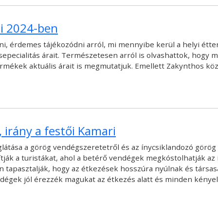
ai 2024-ben
ni, érdemes tájékozódni arról, mi mennyibe kerül a helyi ét
epecialitás árait. Természetesen arról is olvashattok, hogy 
ermékek aktuális árait is megmutatjuk. Emellett Zakynthos köz
 irány a festői Kamari
látása a görög vendégszeretetről és az ínycsiklandozó görög 
ák a turistákat, ahol a betérő vendégek megkóstolhatják az íz
rűn tapasztalják, hogy az étkezések hosszúra nyúlnak és társa
ndégek jól érezzék magukat az étkezés alatt és minden kénye