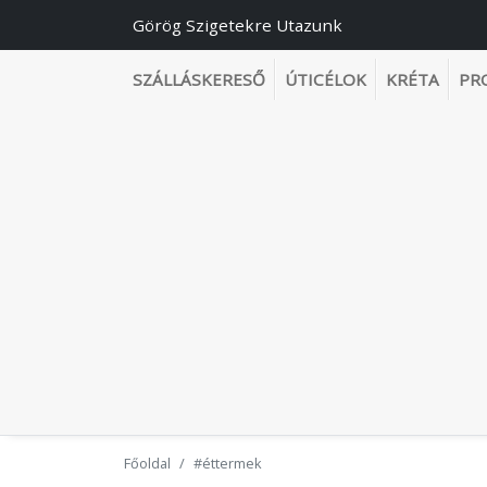
Görög Szigetekre Utazunk
SZÁLLÁSKERESŐ
ÚTICÉLOK
KRÉTA
PR
Főoldal
#éttermek