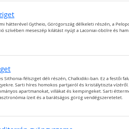
ziget
 hátterével Gytheio, Görögország délkeleti részén, a Pelopon
gió szívében meseszép kilátást nyújt a Laconiai-öbölre és ham
iget
Sithonia-félsziget déli részén, Chalkidiki-ban. Ez a festői fal
gyekre. Sarti híres homokos partjairól és kristálytiszta vízérő
yományos apartmanokat, villákat és kempingeket. Sarti étterm
 gasztronómia ízeit és a barátságos görög vendégszeretetet.