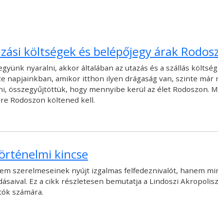
tazási költségek és belépőjegy árak Rodos
yünk nyaralni, akkor általában az utazás és a szállás költség
ze napjainkban, amikor itthon ilyen drágaság van, szinte már
ni, összegyűjtöttük, hogy mennyibe kerül az élet Rodoszon. M
re Rodoszon költened kell.
történelmi kincse
em szerelmeseinek nyújt izgalmas felfedeznivalót, hanem min
ásaival. Ez a cikk részletesen bemutatja a Lindoszi Akropolis
atók számára.