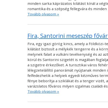
minden sarka káprázatos kilátást kínál a végt
romantika és a szépség fellegvára és minden 
Tovább olvasom »
Fira, Santorini meseszép fővá
Fira, egy igazi görög kincs, amely a Földköz
kilátást biztosít a mélykék tengerre és a körn
melynek falait a vulkáni tevékenység és az az
körül és Santorini szigetét is magában foglal
a szigetre érkezőket. A turisztikai város fehé
lélegzetelállító panorámát nyújtanak minden ir
felfedezhetik a helyiek egyedi kézműves termé
fénye beborítja a sziklákat és a tenger vizét,
varázslatos főváros milyen izgalmas családi é
Tovább olvasom »