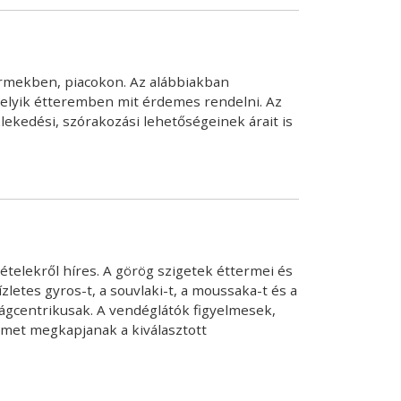
termekben, piacokon. Az alábbiakban
melyik étteremben mit érdemes rendelni. Az
lekedési, szórakozási lehetőségeinek árait is
ételekről híres. A görög szigetek éttermei és
letes gyros-t, a souvlaki-t, a moussaka-t és a
ságcentrikusak. A vendéglátók figyelmesek,
lmet megkapjanak a kiválasztott