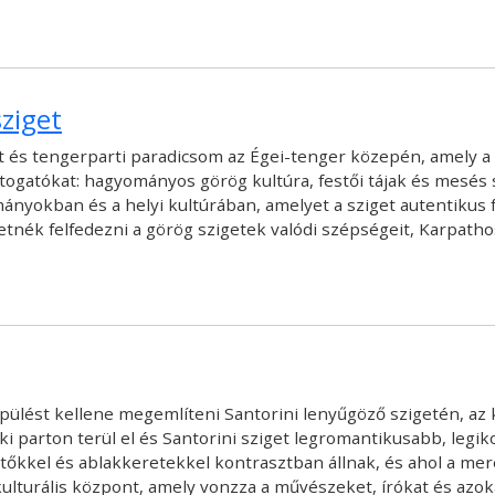
ziget
 és tengerparti paradicsom az Égei-tenger közepén, amely a t
togatókat: hagyományos görög kultúra, festői tájak és mesés str
yokban és a helyi kultúrában, amelyet a sziget autentikus f
etnék felfedezni a görög szigetek valódi szépségeit, Karpatho
pülést kellene megemlíteni Santorini lenyűgöző szigetén, az 
i parton terül el és Santorini sziget legromantikusabb, legik
tőkkel és ablakkeretekkel kontrasztban állnak, és ahol a mere
kulturális központ, amely vonzza a művészeket, írókat és azok