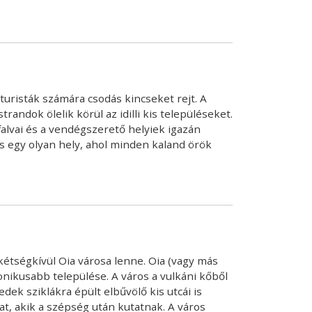
uristák számára csodás kincseket rejt. A
andok ölelik körül az idilli kis településeket.
alvai és a vendégszerető helyiek igazán
s egy olyan hely, ahol minden kaland örök
kétségkívül Oia városa lenne. Oia (vagy más
onikusabb települése. A város a vulkáni kőből
dek sziklákra épült elbűvölő kis utcái is
at, akik a szépség után kutatnak. A város