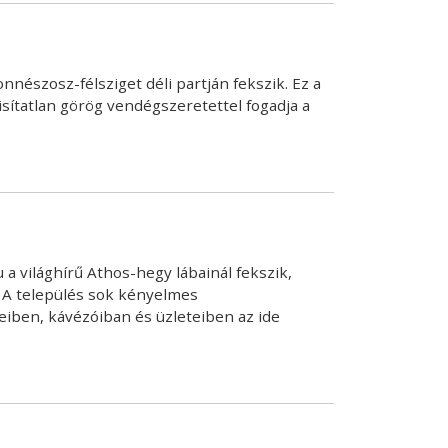
nészosz-félsziget déli partján fekszik. Ez a
isítatlan görög vendégszeretettel fogadja a
u a világhírű Athos-hegy lábainál fekszik,
l. A település sok kényelmes
eiben, kávézóiban és üzleteiben az ide