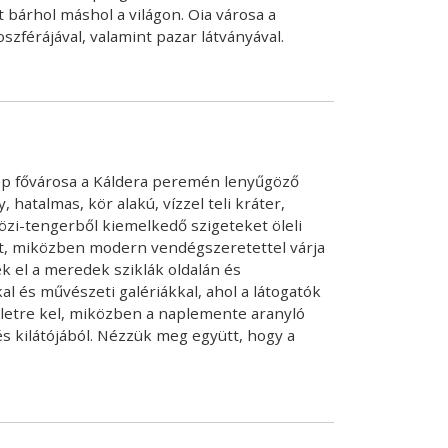
 bárhol máshol a világon. Oia városa a
zférájával, valamint pazar látványával.
szép fővárosa a Káldera peremén lenyűgöző
hatalmas, kör alakú, vízzel teli kráter,
közi-tengerből kiemelkedő szigeteket öleli
lust, miközben modern vendégszeretettel várja
ek el a meredek sziklák oldalán és
al és művészeti galériákkal, ahol a látogatók
 életre kel, miközben a naplemente aranyló
és kilátójából. Nézzük meg együtt, hogy a